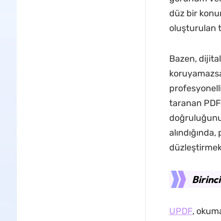
düz bir konu
oluşturulan 
Bazen, dijit
koruyamazsa s
profesyonell
taranan PDF
doğruluğunu 
alındığında,
düzleştirmek
Birinc
UPDF
, okum