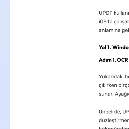
UPDF kullanm
iOS'ta çalışa
anlamına geli
Yol 1. Wind
Adım 1. OCR 
Yukarıdaki bö
çıkırken bir
sunar. Aşağıd
Öncelikle, UP
düzleştirmeni