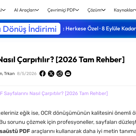
I
AI Araçları
Çevrimiçi PDF
Çözüm
Kaynaklar
 Dönüş İndirimi
: Herkese Özel · 8 Eylüle Kada
Nasıl Çarpıtılır? [2026 Tam Rehber]
n, Trkan
8/5/2026
 Sayfalarını Nasıl Çarpıtılır? [2026 Tam Rehber]
eleriniz eğik ise, OCR dönüşümünün kalitesini önemli 
. Bu sorunu çözmek için profesyoneller, sayfaları düzle
saüstü PDF
araçlarını kullanarak daha iyi metin tanıma