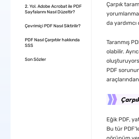
Çarpık taram
2. Yol. Adobe Acrobat ile PDF
Sayfalarını Nasıl Düzeltir?
yorumlanması
da yardımcı o
Çevrimiçi PDF Nasıl Siktirilir?
PDF Nasıl Çarpıtılır hakkında
Taranmış PDF
SSS
olabilir. Ayr
Son Sözler
oluşturuyors
PDF sorunun
araçlarından 
Çarpı
Eğik PDF, ya
Bu tür PDF'le
görünüm veri