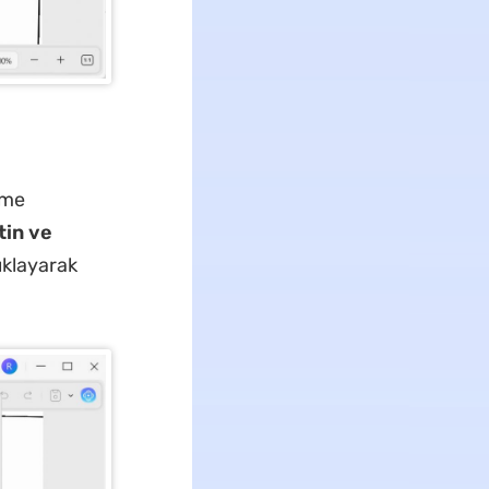
rme
in ve
ıklayarak