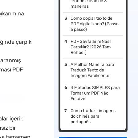
iPhone e iPad de 3
maneiras
ıkarımına
Como copiar texto de
PDF digitalizado? (Passo
a passo)
iğinde çarpık
PDF Sayfalarını Nasıl
Çarpıtılır? [2026 Tam
Rehber]
 taranmış
A Melhor Maneira para
pması PDF
Traduzir Texto de
Imagem Facilmente
4 Métodos SIMPLES para
Tornar um PDF Não
Editável
Como traduzir imagens
do chinês para
r içerir.
português
siz bir
veya tamamen