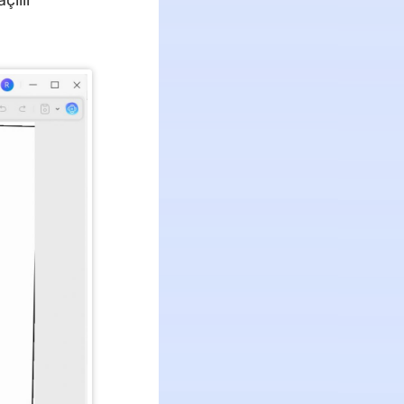
çılır