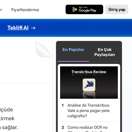
Fiyatlandırma
Ücretsiz İndirme
Giriş yap
r
Teklifi Al
En Popüler
En Çok
Paylaşılan
Análise do Transkribus:
ölçüde
Vale a pena pagar pela
caligrafia?
ştirmek
 sağlar.
Como realizar OCR no