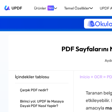
UPDF
Ürünler
Temel Özellikler
UPDF A
Yeni
Okula
PDF Sayfalarını 
Aydı
İçindekiler tablosu
Início
»
OCR
» PDF
Çarpık PDF nedir?
Taranan belg
etkileyebilir
Birinci yol. UPDF ile Masaya
Dayalı PDF Nasıl Yapılır?
amacıyla
ma