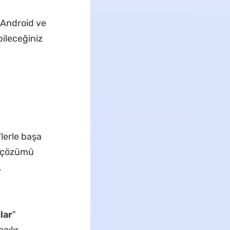
 Android ve
bileceğiniz
'lerle başa
yi çözümü
.
ı
lar
"