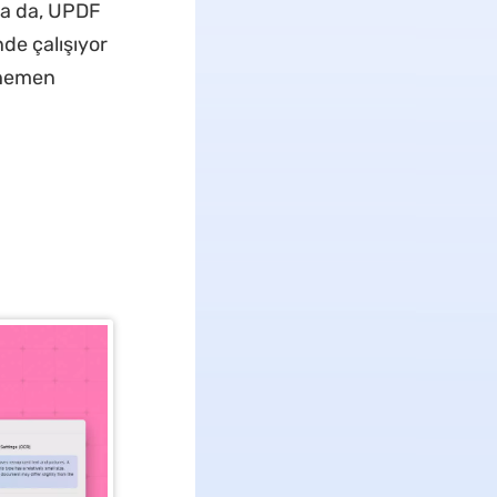
sa da, UPDF
nde çalışıyor
 hemen