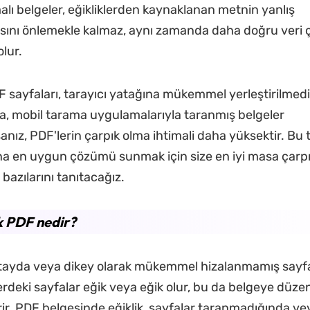
alı belgeler, eğikliklerden kaynaklanan metnin yanlış
nı önlemekle kalmaz, aynı zamanda daha doğru veri ç
lur.
 sayfaları, tarayıcı yatağına mükemmel yerleştirilmed
ıca, mobil tarama uygulamalarıyla taranmış belgeler
anız, PDF'lerin çarpık olma ihtimali daha yüksektir. Bu
a en uygun çözümü sunmak için size en iyi masa çar
bazılarını tanıtacağız.
k PDF nedir?
tayda veya dikey olarak mükemmel hizalanmamış sayfala
rdeki sayfalar eğik veya eğik olur, bu da belgeye düzen
r. PDF belgesinde eğiklik, sayfalar taranmadığında 