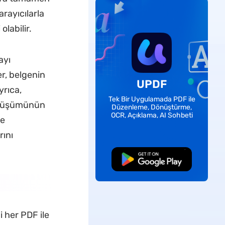
rayıcılarla
labilir.
ayı
er, belgenin
UPDF
rıca,
Tek Bir Uygulamada PDF ile
dönüşümünün
Düzenleme, Dönüştürme,
OCR, Açıklama, AI Sohbeti
ne
rını
Ücretsiz İndirme
 her PDF ile