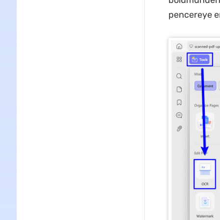
bölümünden
pencereye er