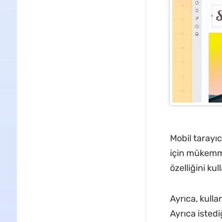
Mobil tarayı
için mükemm
özelliğini ku
Ayrıca, kulla
Ayrıca istedi