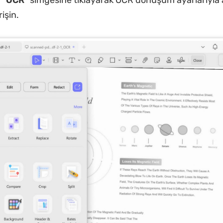
 "
OCR
" simgesine tıklayarak OCR dönüşüm ayarlarıyla a
işin.