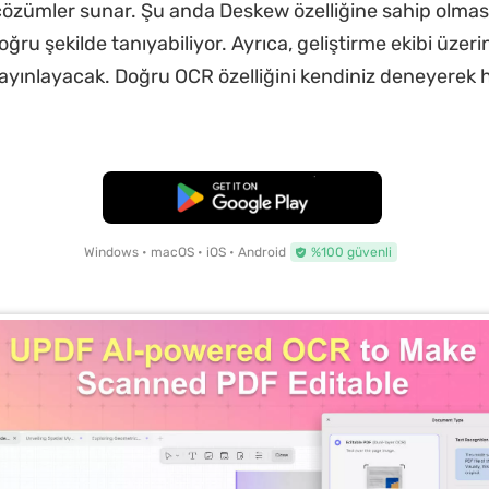
a çözümler sunar. Şu anda Deskew özelliğine sahip olma
ru şekilde tanıyabiliyor. Ayrıca, geliştirme ekibi üzeri
ayınlayacak. Doğru OCR özelliğini kendiniz deneyerek
Ücretsiz İndirme
Windows • macOS • iOS • Android
%100 güvenli