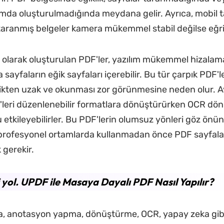
mda oluşturulmadığında meydana gelir. Ayrıca, mobil ta
taranmış belgeler kamera mükemmel stabil değilse eğri o
al olarak oluşturulan PDF'ler, yazılım mükemmel hizalam
ayfaların eğik sayfaları içerebilir. Bu tür çarpık PDF'l
ikten uzak ve okunması zor görünmesine neden olur. Ay
'leri düzenlenebilir formatlara dönüştürürken OCR 
etkileyebilirler. Bu PDF'lerin olumsuz yönleri göz önü
 profesyonel ortamlarda kullanmadan önce PDF sayfala
 gerekir.
i yol. UPDF ile Masaya Dayalı PDF Nasıl Yapılır?
a, anotasyon yapma, dönüştürme, OCR, yapay zeka gibi