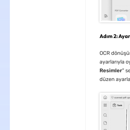
Adım 2: Ayar
OCR dönüşüm 
ayarlarıyla o
Resimler
" s
düzen ayarlar