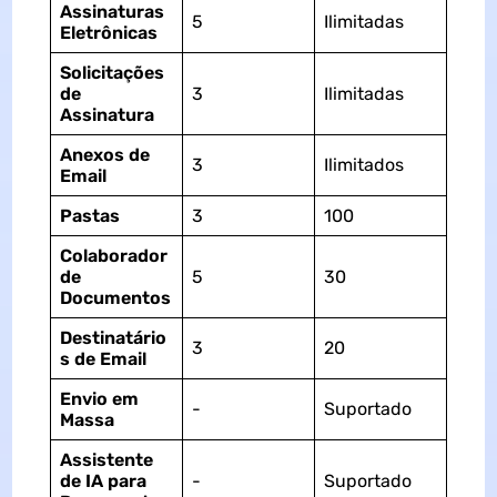
Assinaturas
5
Ilimitadas
Eletrônicas
Solicitações
de
3
Ilimitadas
Assinatura
Anexos de
3
Ilimitados
Email
Pastas
3
100
Colaborador
de
5
30
Documentos
Destinatário
3
20
s de Email
Envio em
-
Suportado
Massa
Assistente
de IA para
-
Suportado