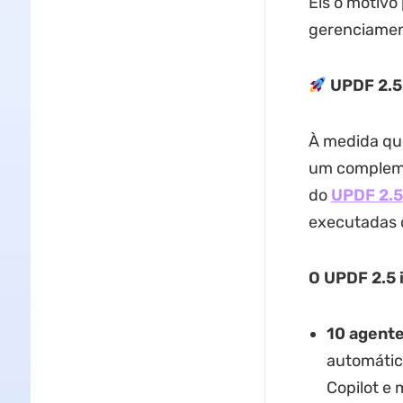
Eis o motivo
gerenciamen
UPDF 2.5:
À medida que
um compleme
do
UPDF 2.5
executadas 
O UPDF 2.5 
10 agente
automática
Copilot e 