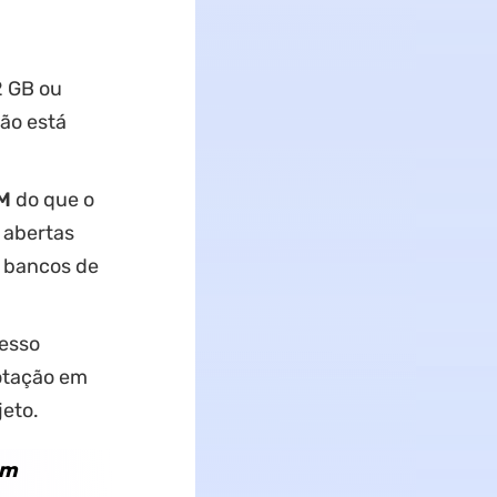
2 GB ou
não está
M
do que o
 abertas
 bancos de
esso
otação em
jeto.
om