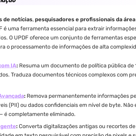
s de notícias
,
pesquisadores e profissionais da área 
F é uma ferramenta essencial para extrair informações
dos. O UPDF oferece um conjunto de ferramentas espec
ara o processamento de informações de alta complexi
com IA
:
Resuma um documento de política pública de 
os. Traduza documentos técnicos complexos com prec
Avançada
:
Remova permanentemente informações pe
veis ​​(PII) ou dados confidenciais em nível de byte. Não
 — é completamente eliminado.
igente
:
Converta digitalizações antigas ou recortes de
idade em texto pesquisável com precisão de pixels e 