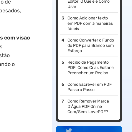
do de
Editor: O Que é e Como
Usar
 pesados,
Como Adicionar texto
em PDF com 3 maneiras
fáceis
as com visão
Como Converter o Fundo
do PDF para Branco sem
s
Esforço
stão
Recibo de Pagamento
ando o
PDF: Como Criar, Editar e
Preencher um Recibo
Online
Como Escrever em PDF
Passo a Passo
Como Remover Marca
D'Água PDF Online
Com/Sem iLovePDF?