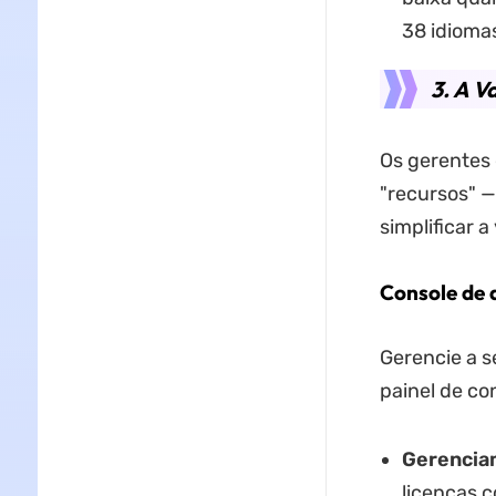
38 idioma
3. A V
Os gerentes 
"recursos" —
simplificar a
Console de 
Gerencie a s
painel de con
Gerenciam
licenças 