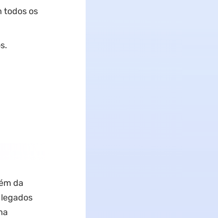
 todos os
s.
lém da
 legados
ma