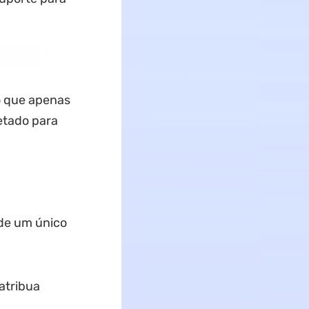
o que apenas
etado para
de um único
atribua