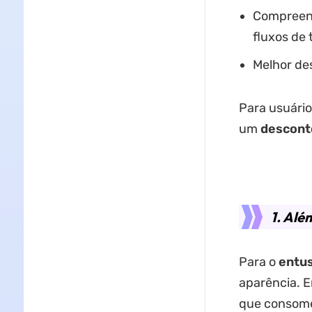
Compreens
fluxos de 
Melhor de
Para usuário
um
descont
1. Alé
Para o
entus
aparência. 
que consome