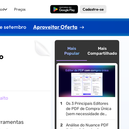
os
Preços
Baixar Grátis
Cadastre-se
de setembro
Aproveitar Oferta
Mais
Mais
Popular
Compartilhado
to
alto
Os 3 Principais Editores
de PDF de Compra Única
(sem necessidade de
assinatura)
erramentas
Análise do Nuance PDF