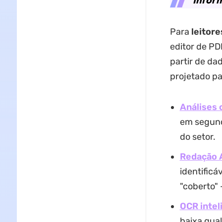
Para
leitore
editor de PD
partir de da
projetado p
Análises 
em segund
do setor.
Redação 
identificá
"coberto"
OCR intel
baixa qual