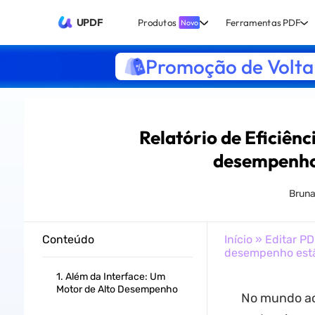
UPDF
Produtos
Ferramentas PDF
Novo
Promoção de Volta 
Relatório de Eficiênc
desempenho
Bruna
Conteúdo
Início
»
Editar PD
desempenho estã
1. Além da Interface: Um
Motor de Alto Desempenho
No mundo ace