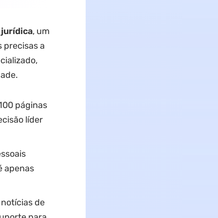
jurídica
, um
 precisas a
ializado,
dade.
100 páginas
isão líder
ssoais
 é apenas
 notícias de
suporte para