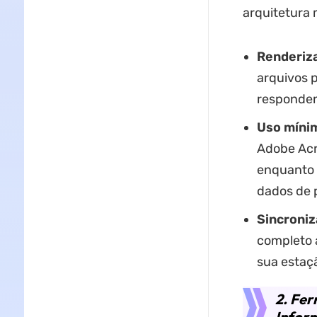
arquitetura 
Renderiza
arquivos p
responden
Uso mínim
Adobe Acr
enquanto 
dados de 
Sincroniz
completo
sua estaçã
2. Fer
Infor