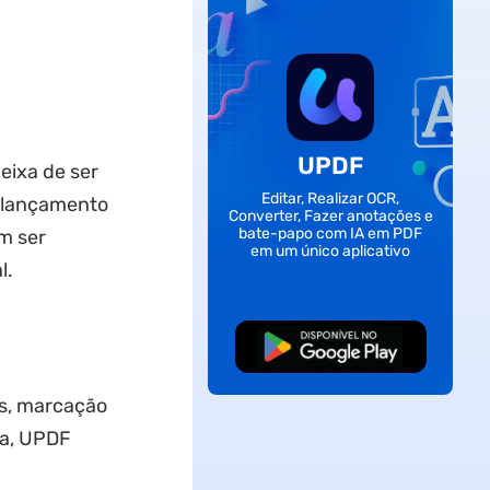
UPDF
eixa de ser
Editar, Realizar OCR,
o lançamento
Converter, Fazer anotações e
bate-papo com IA em PDF
m ser
em um único aplicativo
l.
Baixar Grátis
os, marcação
ca, UPDF