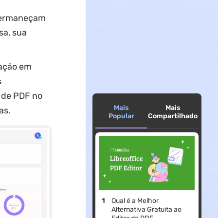
permaneçam
sa, sua
zação em
s
s de PDF no
Mais
Mais
as.
Popular
Compartilhado
Qual é a Melhor
Alternativa Gratuita ao