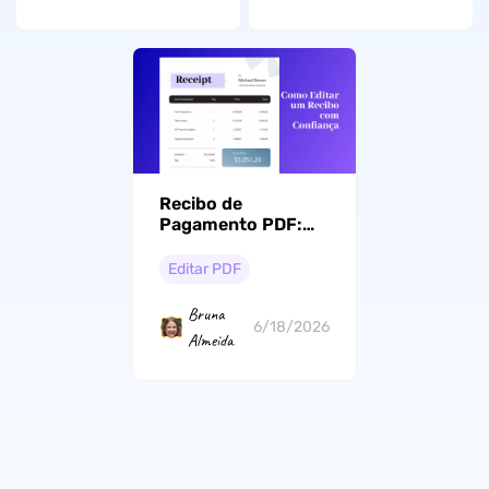
Recibo de
Pagamento PDF:
Como Criar, Editar e
Preencher um
Editar PDF
Recibo Online
Bruna
6/18/2026
Almeida