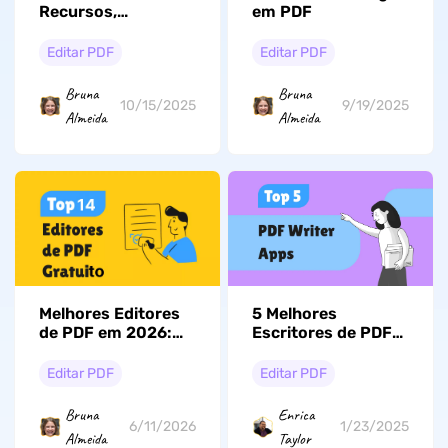
em PDF
Recursos,
Desempenho e Uma
Alternativa ao
Editar PDF
Editar PDF
PDFAid
Bruna
Bruna
9/19/2025
10/15/2025
Almeida
Almeida
Melhores Editores
5 Melhores
de PDF em 2026:
Escritores de PDF
Qual Escolher para
(Nossas Principais
Trabalho, Estudos e
Escolhas)
Editar PDF
Editar PDF
Uso Diário?
Bruna
Enrica
6/11/2026
1/23/2025
Almeida
Taylor