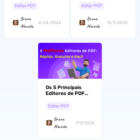
Word
que você deve
Editar PDF
Editar PDF
tentar
Bruna
Bruna
4/24/2024
12/1/2024
Almeida
Almeida
Os 5 Principais
Editores de PDF
Online: Modifique
Seus PDFs com
Editar PDF
Facilidade
Bruna
7/9/2025
Almeida