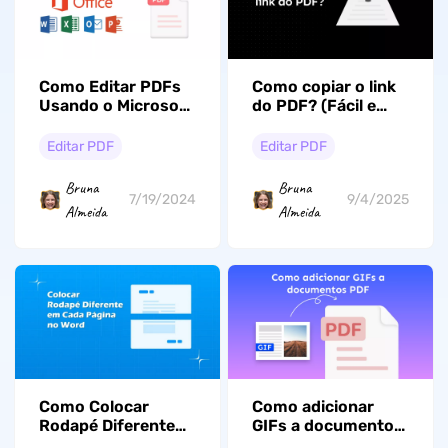
Como Editar PDFs
Como copiar o link
Usando o Microsoft
do PDF? (Fácil e
Office? (Passos
rápido)
com imagens)
Editar PDF
Editar PDF
Bruna
Bruna
7/19/2024
9/4/2025
Almeida
Almeida
Como Colocar
Como adicionar
Rodapé Diferente
GIFs a documentos
em Cada Página no
PDF: 3 métodos