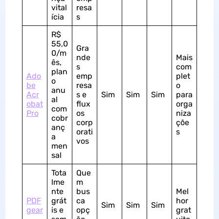
vital
resa
ícia
s
R$
55,0
Gra
0/m
nde
Mais
ês,
s
com
plan
Ado
emp
plet
o
be
resa
o
anu
Acr
s e
Sim
Sim
Sim
para
al
obat
flux
orga
com
Pro
os
niza
cobr
corp
çõe
anç
orati
s
a
vos
men
sal
Tota
Que
lme
m
nte
bus
Mel
PDF
grát
ca
hor
Sim
Sim
Sim
gear
is e
opç
grat