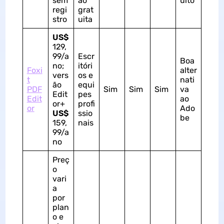
sem
ão
uito
regi
grat
stro
uita
US$
129,
99/a
Escr
Boa
no;
itóri
Foxi
alter
vers
os e
t
nati
ão
equi
PDF
Sim
Sim
Sim
va
Edit
pes
Edit
ao
or+
profi
or
Ado
US$
ssio
be
159,
nais
99/a
no
Preç
o
vari
a
por
plan
o e