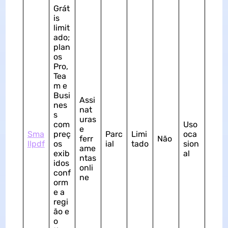
Grát
is
limit
ado;
plan
os
Pro,
Tea
m e
Busi
Assi
nes
nat
s
uras
com
Uso
e
Sma
preç
Parc
Limi
oca
ferr
Não
llpdf
os
ial
tado
sion
ame
exib
al
ntas
idos
onli
conf
ne
orm
e a
regi
ão e
o