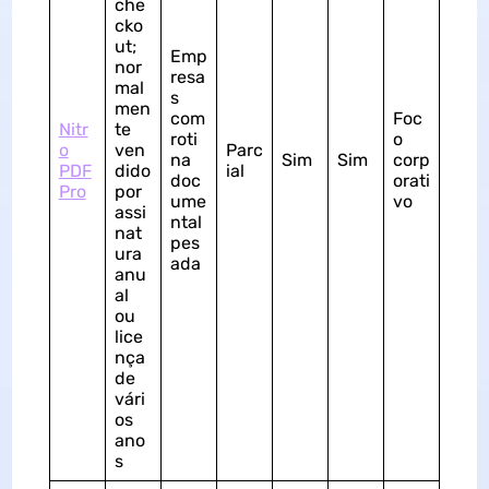
che
cko
ut;
Emp
nor
resa
mal
s
men
com
Foc
Nitr
te
roti
o
o
ven
Parc
na
Sim
Sim
corp
PDF
dido
ial
doc
orati
Pro
por
ume
vo
assi
ntal
nat
pes
ura
ada
anu
al
ou
lice
nça
de
vári
os
ano
s