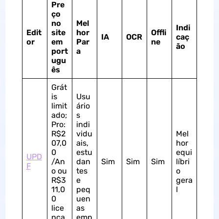
Pre
ço
no
Mel
Indi
Edit
site
hor
Offli
IA
OCR
caç
or
em
Par
ne
ão
port
a
ugu
ês
Grát
is
Usu
limit
ário
ado;
s
Pro:
indi
R$2
vidu
Mel
07,0
ais,
hor
0
estu
equi
UPD
/An
dan
Sim
Sim
Sim
líbri
F
o ou
tes
o
R$3
e
gera
11,0
peq
l
0
uen
lice
as
nça
emp