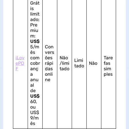
Grát
is
limit
ado;
Pre
miu
m:
US$
5/m
Con
ês
vers
iLov
com
ões
Não
Tare
Limi
ePD
cobr
rápi
/limi
Não
fas
tado
F
anç
das
tado
sim
a
onli
ples
anu
ne
al
de
US$
60,
ou
US$
9/m
ês