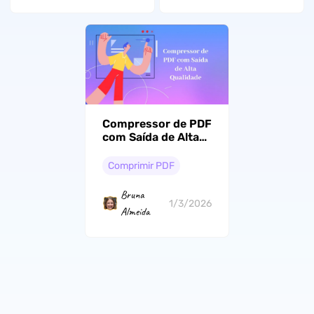
Compressor de PDF
com Saída de Alta
Qualidade: Uma
Lista Completa de
Comprimir PDF
10 Escolhas em
2026
Bruna
1/3/2026
Almeida