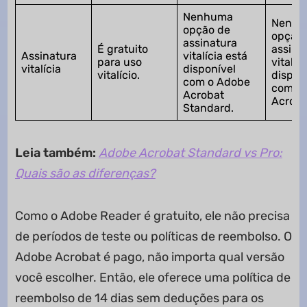
Nenhuma
Nenhu
opção de
opção 
assinatura
É gratuito
assina
Assinatura
vitalícia está
para uso
vitalíc
vitalícia
disponível
vitalício.
dispon
com o Adobe
com o
Acrobat
Acroba
Standard.
Leia também:
Adobe Acrobat Standard vs Pro:
Quais são as diferenças?
Como o Adobe Reader é gratuito, ele não precisa
de períodos de teste ou políticas de reembolso. O
Adobe Acrobat é pago, não importa qual versão
você escolher. Então, ele oferece uma política de
reembolso de 14 dias sem deduções para os