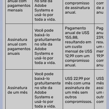
anual com
no site da
compromisso
compr
pagamentos
Adobe
de assinatura
de ass
mensais
Systems e
anual.
anual.
usá-lo por
toda a vida.
Pagamento
Pagam
Você pode
anual de US$
anual 
baixá-lo
155,88,
239,88
Assinatura
gratuitamente
resultando em
result
anual com
no site da
um custo
um cu
pagamentos
Adobe
mensal de US$
mensal
anuais
Systems e
12,99 com um
19,99 
usá-lo por
compromisso
compr
toda a vida.
anual.
anual.
Você pode
baixá-lo
US$ 22,99 por
US$ 29
gratuitamente
mês com uma
mês c
Assinatura
no site da
assinatura de
assina
de um mês
Adobe
um mês sem
um mê
Systems e
outros
outros
usá-lo por
compromissos.
compro
toda a vida.