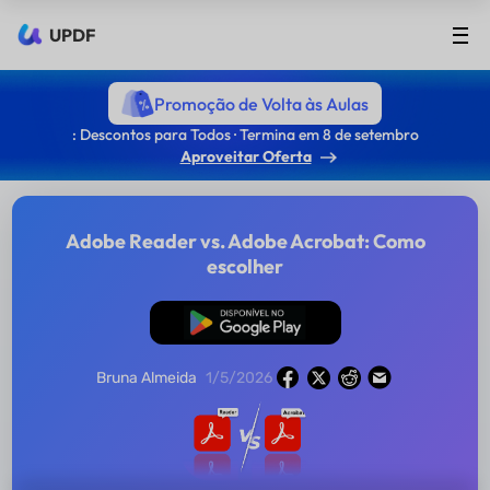
UPDF
Promoção de Volta às Aulas
: Descontos para Todos · Termina em 8 de setembro
Aproveitar Oferta
Adobe Reader vs. Adobe Acrobat: Como
escolher
Baixar Grátis
Bruna Almeida
1/5/2026