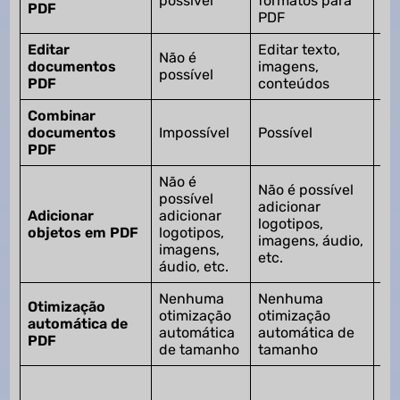
possível
formatos para
fo
PDF
PDF
pa
Editar
Editar texto,
Ed
Não é
documentos
imagens,
im
possível
PDF
conteúdos
co
Combinar
documentos
Impossível
Possível
Po
PDF
Não é
Não é possível
Ad
possível
adicionar
im
Adicionar
adicionar
logotipos,
áu
objetos em PDF
logotipos,
imagens, áudio,
lo
imagens,
etc.
etc
áudio, etc.
Nenhuma
Nenhuma
Otimização
Ot
otimização
otimização
automática de
au
automática
automática de
PDF
de
de tamanho
tamanho
Co
im