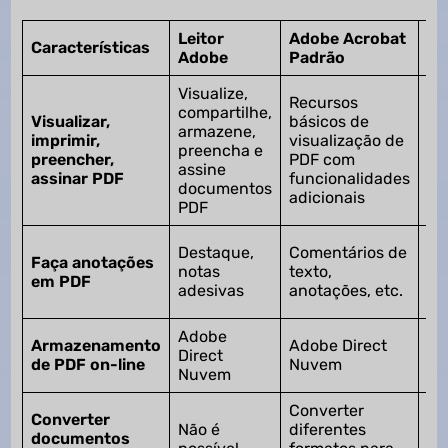
Leitor
Adobe Acrobat
Ad
Características
Adobe
Padrão
Ac
Visualize,
Recursos
compartilhe,
To
Visualizar,
básicos de
armazene,
re
imprimir,
visualização de
preencha e
bá
preencher,
PDF com
assine
ca
assinar PDF
funcionalidades
documentos
av
adicionais
PDF
Ig
Destaque,
Comentários de
Faça anotações
Ad
notas
texto,
em PDF
Ac
adesivas
anotações, etc.
St
Adobe
Ad
Armazenamento
Adobe Direct
Direct
Di
de PDF on-line
Nuvem
Nuvem
N
Converter
Co
Converter
Não é
diferentes
di
documentos