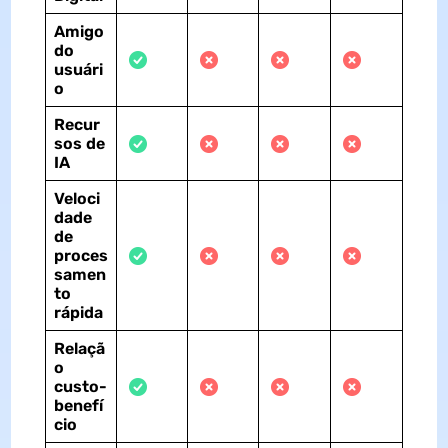
Amigo
do
usuári
o
Recur
sos de
IA
Veloci
dade
de
proces
samen
to
rápida
Relaçã
o
custo-
benefí
cio