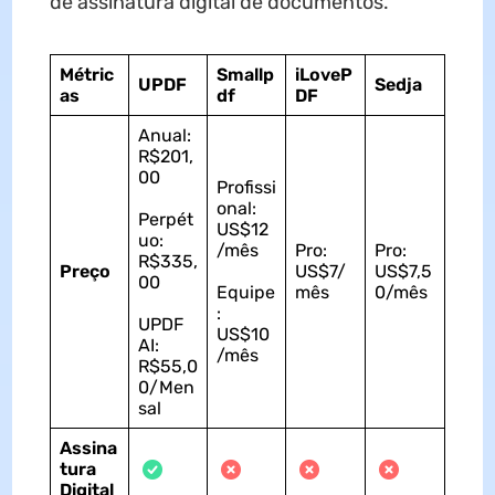
de assinatura digital de documentos.
Métric
Smallp
iLoveP
UPDF
Sedja
as
df
DF
Anual:
R$201,
00
Profissi
onal:
Perpét
US$12
uo:
/mês
Pro:
Pro:
R$335,
Preço
US$7/
US$7,5
00
Equipe
mês
0/mês
:
UPDF
US$10
AI:
/mês
R$55,0
0/Men
sal
Assina
tura
Digital