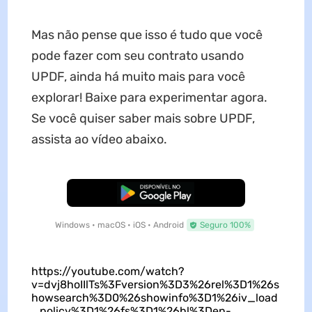
Mas não pense que isso é tudo que você
pode fazer com seu contrato usando
UPDF, ainda há muito mais para você
explorar! Baixe para experimentar agora.
Se você quiser saber mais sobre UPDF,
assista ao vídeo abaixo.
Baixar Grátis
Windows • macOS • iOS • Android
Seguro 100%
https://youtube.com/watch?
v=dvj8hoIIlTs%3Fversion%3D3%26rel%3D1%26s
howsearch%3D0%26showinfo%3D1%26iv_load
_policy%3D1%26fs%3D1%26hl%3Den-