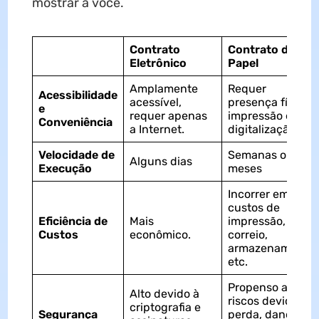
mostrar a você.
Contrato
Contrato de
Eletrônico
Papel
Amplamente
Requer
Acessibilidade
acessível,
presença física,
e
requer apenas
impressão e
Conveniência
a Internet.
digitalização.
Velocidade de
Semanas ou
Alguns dias
Execução
meses
Incorrer em
custos de
Eficiência de
Mais
impressão,
Custos
econômico.
correio,
armazenamento,
etc.
Propenso a
Alto devido à
riscos devido a
criptografia e
Segurança
perda, dano ou