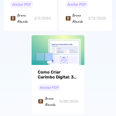
de Arquivos PDF
Facilidade
Anotar PDF
Anotar PDF
com Precisão e
Facilidade
Bruna
Bruna
2/2/2024
2/12/2025
Almeida
Almeida
Como Criar
Carimbo Digital: 3
Métodos Simples
que Funcionam
Anotar PDF
Bruna
5/28/2026
Almeida