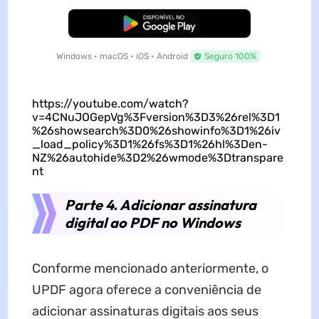
Baixar Grátis
Windows • macOS • iOS • Android
Seguro 100%
https://youtube.com/watch?
v=4CNuJOGepVg%3Fversion%3D3%26rel%3D1
%26showsearch%3D0%26showinfo%3D1%26iv
_load_policy%3D1%26fs%3D1%26hl%3Den-
NZ%26autohide%3D2%26wmode%3Dtranspare
nt
Parte 4. Adicionar assinatura
digital ao PDF no Windows
Conforme mencionado anteriormente, o
UPDF agora oferece a conveniência de
adicionar assinaturas digitais aos seus