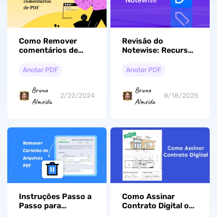
Como Remover
Revisão do
comentários de
Notewise: Recursos
PDF Sem
e Melhores
Dificuldade: 2
Alternativas de
Anotar PDF
Anotar PDF
Métodos Fáceis
Anotações
Bruna
Bruna
2/22/2024
8/18/2025
Almeida
Almeida
Instruções Passo a
Como Assinar
Passo para
Contrato Digital ou
Remover Carimbos
Eletrônico com