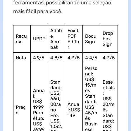
ferramentas, possibilitando uma seleção
mais fácil para você.
Adob
Foxit
Drop
Recu
e
PDF
Docu
UPDF
box
rso
Acro
Edito
Sign
Sign
bat
r
Nota
4.9/5
4.8/5
4.3/5
4.4/5
4.3/5
Perso
nal:
US$
Stan
Esse
15/m
dard:
ntials
Anua
ês
US$
:
l:
Stan
660,
US$
US$
dard:
00/a
Anua
20/m
Preç
19,99
US$
no
l: US$
ês
o
Perp
45/m
Pro:
149
Stan
étuo:
ês
US$
dard:
US$
Busin
1032,
US$
39,99
ess