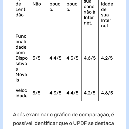
sua
de
Não
pouc
pouc
idade
cone
Lenti
o.
o.
de
xão à
dão
sua
Inter
Inter
net.
net.
Funci
onali
dade
com
Dispo
5/5
4.4/5
4.3/5
4.6/5
4.2/5
sitivo
s
Móve
is
Veloc
5/5
4.3/5
4.4/5
4.2/5
4.6/5
idade
Após examinar o gráfico de comparação, é
possível identificar que o UPDF se destaca