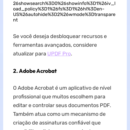
26showsearch%3D0%26showinfo%3D1%26iv_l
oad_policy%3D1%26fs%3D1%26hl%3Den-
US%26autohide%3D2%26wmode%3Dtranspare
nt
Se você deseja desbloquear recursos e
ferramentas avançados, considere
atualizar para
UPDF Pro
.
2. Adobe Acrobat
O Adobe Acrobat é um aplicativo de nível
profissional que muitos escolhem para
editar e controlar seus documentos PDF.
Também atua como um mecanismo de
criação de assinaturas confiável que