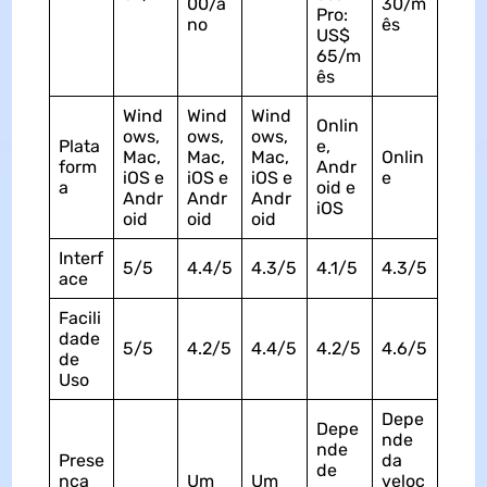
00/a
30/m
Pro:
no
ês
US$
65/m
ês
Wind
Wind
Wind
Onlin
ows,
ows,
ows,
Plata
e,
Mac,
Mac,
Mac,
Onlin
form
Andr
iOS e
iOS e
iOS e
e
a
oid e
Andr
Andr
Andr
iOS
oid
oid
oid
Interf
5/5
4.4/5
4.3/5
4.1/5
4.3/5
ace
Facili
dade
5/5
4.2/5
4.4/5
4.2/5
4.6/5
de
Uso
Depe
Depe
nde
nde
Prese
da
de
nça
Um
Um
veloc