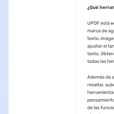
¿Qué herra
UPDF está eq
marca de agu
texto, imáge
ajustar el tam
texto. Obte
todas las he
Además de añ
resaltar, su
herramientas
pensamientos
de las funci