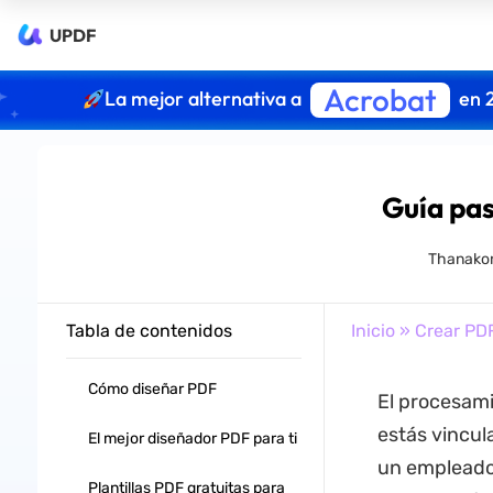
UPDF
Acrobat
La mejor alternativa a
en 
Guía pas
Thanakor
Tabla de contenidos
Inicio
»
Crear PD
Cómo diseñar PDF
El procesami
estás vincul
El mejor diseñador PDF para ti
un empleado 
Plantillas PDF gratuitas para