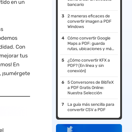
rtido en un
bancario
2 maneras eficaces de
convertir imagen a PDF
Windows
as
podemos
Cómo convertir Google
Maps a PDF: guarda
odidad. Con
rutas, ubicaciones y más
para usarlos sin conexión
 mejorar tus
¿Cómo convertir KFX a
amos! En
PDF? (En línea y sin
conexión)
, ¡sumérgete
5 Conversores de BibTeX
a PDF Gratis Online:
Nuestra Selección
La guía más sencilla para
convertir CSV a PDF
el