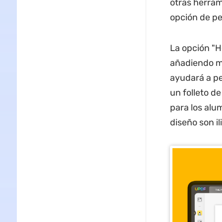
otras herram
opción de pe
La opción "H
añadiendo ma
ayudará a pe
un folleto d
para los alu
diseño son il