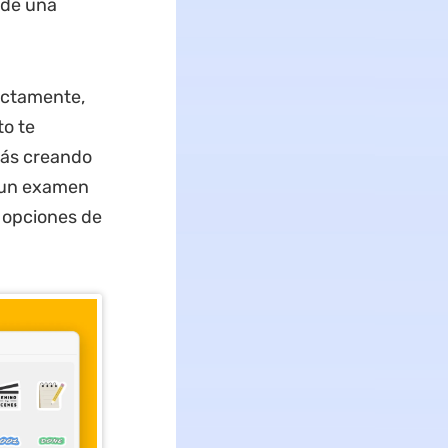
ade una
ectamente,
o te
tás creando
o un examen
 opciones de