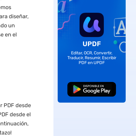
nemos
ara diseñar,
ado un
e en el
UPDF
Editar, OCR, Convertir,
Traducir, Resumir, Escribir
PDF en UPDF
Descarga Gratuita
ar PDF desde
PDF desde el
ontinuación,
tazo!