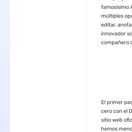
famosísimo 
múltiples op
editar, anot
innovador so
compañero d
El primer pa
cero con el 
sitio web ofi
hemos menci