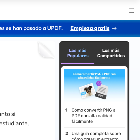
es se han pasado a UPDF.
Empieza gratis
Los más
Los más
Populares
Compartidos
Cómo convertir PNG a
nto si
PDF con alta calidad
fácilmente
estudiante,
Una guía completa sobre
cómo crear un extracto