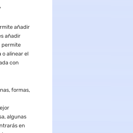
?
rmite añadir
s añadir
 permite
 o alinear el
pada con
nas, formas,
ejor
sa, algunas
ntrarás en