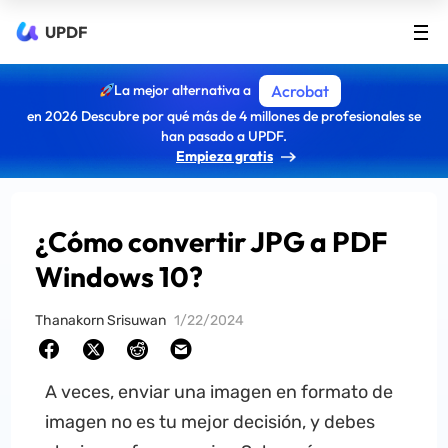
UPDF
La mejor alternativa a
Acrobat
en 2026 Descubre por qué más de 4 millones de profesionales se
han pasado a UPDF.
Empieza gratis
¿Cómo convertir JPG a PDF
Windows 10?
Thanakorn Srisuwan
1/22/2024
A veces, enviar una imagen en formato de
imagen no es tu mejor decisión, y debes