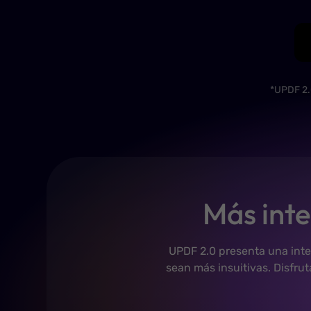
*UPDF 2.
Más inte
UPDF 2.0 presenta una inte
sean más insuitivas. Disfru