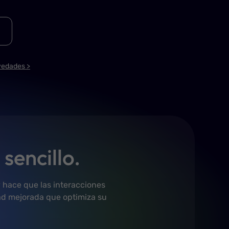
vedades >
sencillo.
 hace que las interacciones
dad mejorada que optimiza su