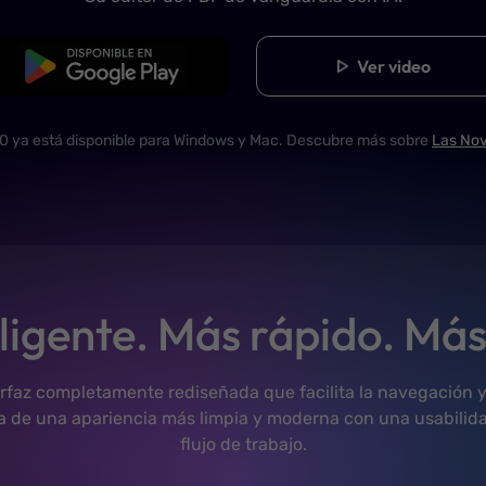
Descarga UPDF 2.0
Ver video
0 ya está disponible para Windows y Mac. Descubre más sobre
Las No
ligente. Más rápido. Más 
rfaz completamente rediseñada que facilita la navegación y
ta de una apariencia más limpia y moderna con una usabili
flujo de trabajo.