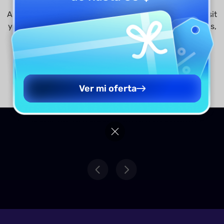
Are you visiting updf.com from outside this region? Visit
your regional site for more relevant pricing, promotions,
and events.
Continuar con el Sitio en Español
Continue to English Site
Ver mi oferta