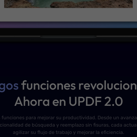
egos
funciones revolucion
Ahora en UPDF 2.0
 funciones para mejorar su productividad. Desde un avanz
ionalidad de búsqueda y reemplazo sin fisuras, cada actua
agilizar su flujo de trabajo y mejorar la eficiencia.