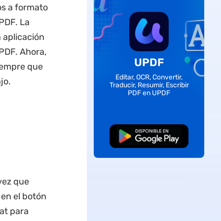
os a formato
PDF. La
 aplicación
 PDF. Ahora,
UPDF
siempre que
Editar, OCR, Convertir,
jo.
Traducir, Resumir, Escribir
PDF en UPDF
Descarga Gratuita
vez que
 en el botón
hat para