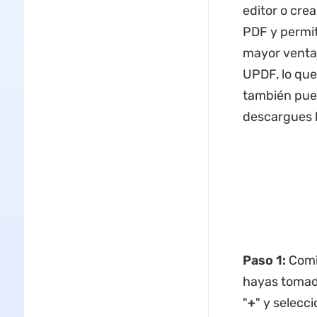
editor o cre
PDF y permit
mayor ventaj
UPDF, lo que
también pued
descargues l
Paso 1:
Comie
hayas tomado
"
+
" y selecci