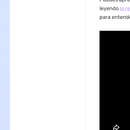
leyendo
la r
para entende