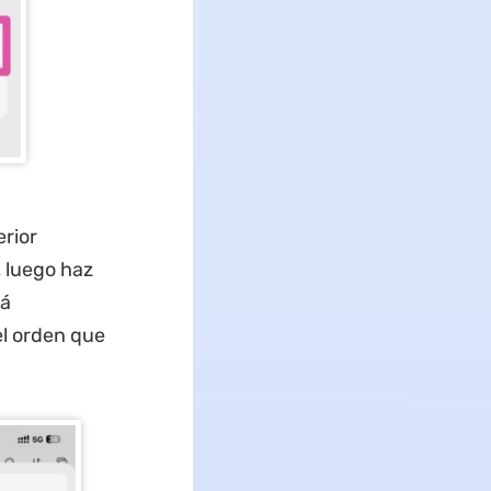
erior
, luego haz
rá
l orden que