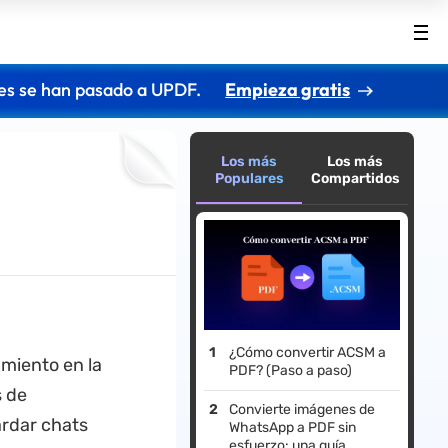
es se han pasado a UPDF.
Empieza gratis
Los más
Los más
Populares
Compartidos
¿Cómo convertir ACSM a
amiento en la
PDF? (Paso a paso)
s de
Convierte imágenes de
rdar chats
WhatsApp a PDF sin
esfuerzo: una guía