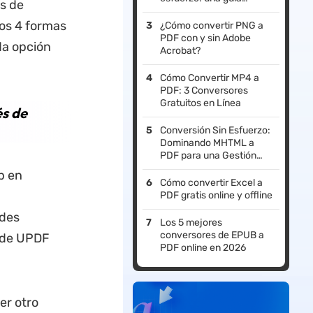
ts de
completa
os 4 formas
¿Cómo convertir PNG a
PDF con y sin Adobe
da opción
Acrobat?
Cómo Convertir MP4 a
PDF: 3 Conversores
Gratuitos en Línea
s de
Conversión Sin Esfuerzo:
Dominando MHTML a
PDF para una Gestión
Documental Eficiente
p en
Cómo convertir Excel a
PDF gratis online y offline
edes
Los 5 mejores
conversores de EPUB a
s de UPDF
PDF online en 2026
er otro