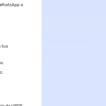
 WhatsApp a
 tus
s.
c.
ario de UPDF