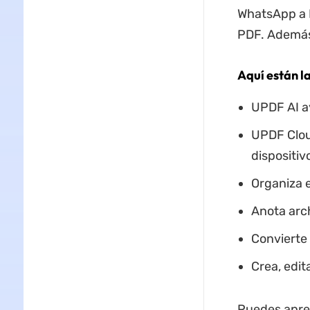
WhatsApp a 
PDF. Además
Aquí están la
UPDF AI ay
UPDF Clou
dispositiv
Organiza 
Anota arc
Convierte
Crea, edit
Puedes apren