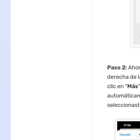
Paso 2:
Ahora
derecha de l
clic en "
Más
automáticam
seleccionast