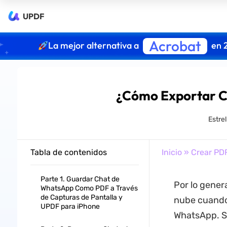
UPDF
Acrobat
La mejor alternativa a
en 
¿Cómo Exportar C
Estre
Tabla de contenidos
Inicio
»
Crear PD
Parte 1. Guardar Chat de
Por lo gener
WhatsApp Como PDF a Través
de Capturas de Pantalla y
nube cuando
UPDF para iPhone
WhatsApp. Si