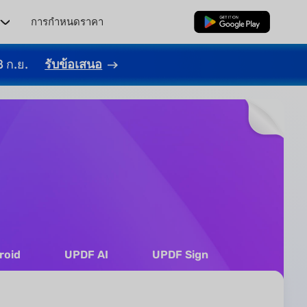
ร
การกำหนดราคา
ดาวน์โหลดฟรี
8 ก.ย.
รับข้อเสนอ
roid
UPDF AI
UPDF Sign