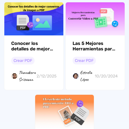
Conocer los
Las 5 Mejores
detalles de mejor
Herramientas para
conversor de
Convertir Vídeo a
imagen a PDF
PDF
Crear PDF
Crear PDF
Thanakorn
Estrella
2/12/2025
10/20/2024
Srisuwan
López