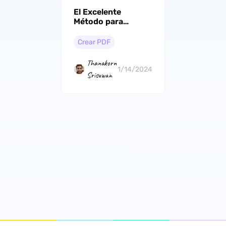
El Excelente
Método para
Convertir TIFF a
PDF
Crear PDF
Thanakorn
1/14/2024
Srisuwan