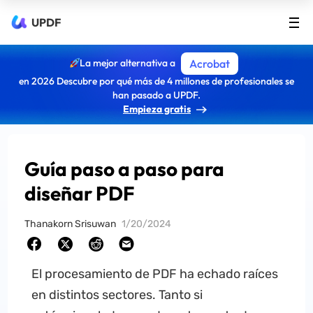
UPDF
La mejor alternativa a
Acrobat
en 2026 Descubre por qué más de 4 millones de profesionales se
han pasado a UPDF.
Empieza gratis
Guía paso a paso para
diseñar PDF
Thanakorn Srisuwan
1/20/2024
El procesamiento de PDF ha echado raíces
en distintos sectores. Tanto si