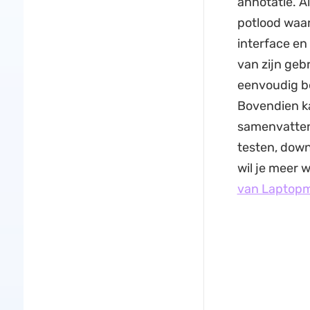
annotatie. Al
potlood waa
interface en
van zijn geb
eenvoudig be
Bovendien ka
samenvatten,
testen, down
wil je meer 
van Laptop