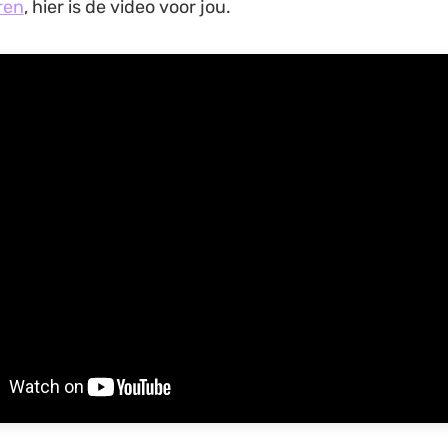
ren
, hier is de video voor jou.