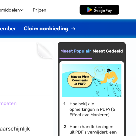
pmiddelen
Prijzen
Gratis Download
ptember
Claim aanbieding
Meest Populair
Meest Gedeeld
 moeten
Hoe bekijk je
opmerkingen in PDF? (5
Effectieve Manieren)
Hoe u handtekeningen
arschijnlijk
uit PDF's verwijdert: een