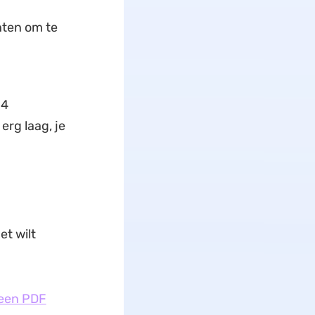
ten om te
 4
erg laag, je
et wilt
 een PDF