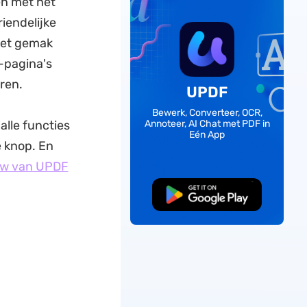
oen met het
iendelijke
het gemak
-pagina's
ren.
UPDF
Bewerk, Converteer, OCR,
alle functies
Annoteer, AI Chat met PDF in
Eén App
e knop. En
ew van UPDF
Gratis Download