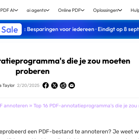
PDF AI
ai agents
Online PDF
Oplossingen
Hul
 Sale
: Besparingen voor iedereen · Eindigt op 8 se
atieprogramma's die je zou moeten
proberen
a Taylor
2/20/2025
F annoteren
» Top 16 PDF-annotatieprogramma's die je zou
geprobeerd een PDF-bestand te annoteren? Je weet wa