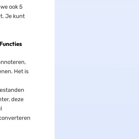
 we ook 5
t. Je kunt
Functies
annoteren,
nen. Het is
-bestanden
ter, deze
l
 converteren