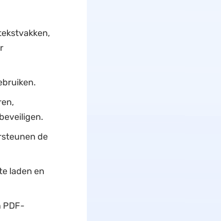
tekstvakken,
r
ebruiken.
ren,
beveiligen.
ersteunen de
te laden en
n PDF-