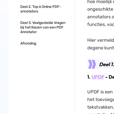
hoe moeilijk
Deel 2. Top 6 Online PDF-
ongeschikt
annotators
annotators o
Deel 3. Veelgestelde Vragen
functies, vo
bij het Kiezen van een PDF
Annotator
Hier vermeld
Afronding
degene kunt 
Deel 1
1.
UPDF
- D
UPDF is een
het toevoege
tekstvakken,