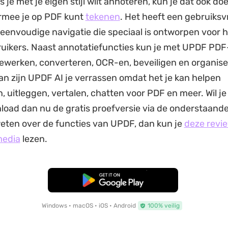
s je met je eigen stijl wilt annoteren, kun je dat ook d
rmee je op PDF kunt
tekenen
. Het heeft een gebruiksvr
 eenvoudige navigatie die speciaal is ontworpen voor 
ruikers. Naast annotatiefuncties kun je met UPDF PDF
werken, converteren, OCR-en, beveiligen en organise
n zijn UPDF AI je verrassen omdat het je kan helpen
 uitleggen, vertalen, chatten voor PDF en meer. Wil je 
load dan nu de gratis proefversie via de onderstaand
weten over de functies van UPDF, dan kun je
deze revi
media
lezen.
Gratis Download
Windows • macOS • iOS • Android
100% veilig