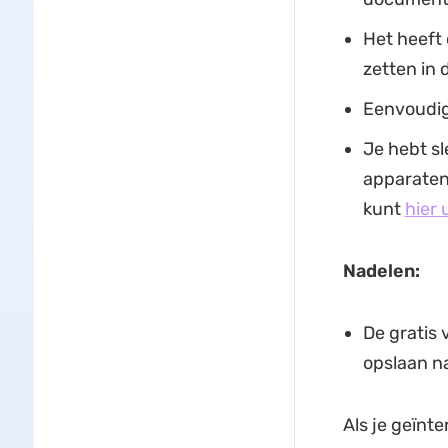
Het heeft
zetten in
Eenvoudig 
Je hebt s
apparaten 
kunt
hier 
Nadelen:
De gratis 
opslaan n
Als je geïnt