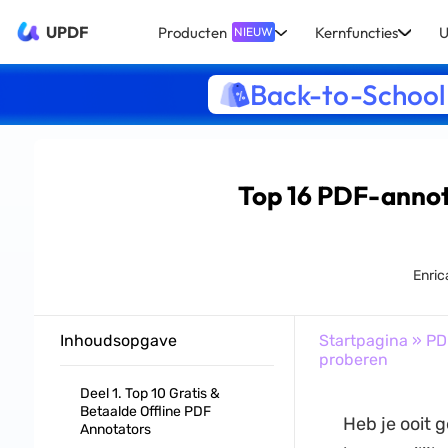
UPDF
Producten
Kernfuncties
U
NIEUW
Back-to-School
Top 16 PDF-annot
Enric
Inhoudsopgave
Startpagina
»
PD
proberen
Deel 1. Top 10 Gratis &
Betaalde Offline PDF
Heb je ooit 
Annotators