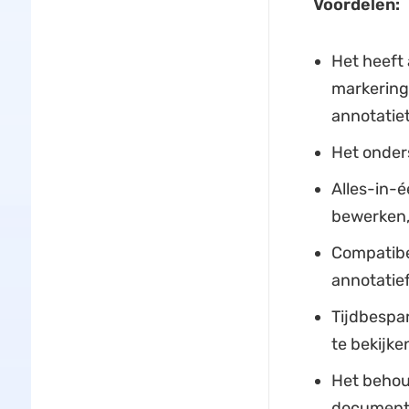
Voordelen:
Het heeft
markeringe
annotatie
Het onder
Alles-in-
bewerken,
Compatibe
annotatief
Tijdbespa
te bekijke
Het behou
document