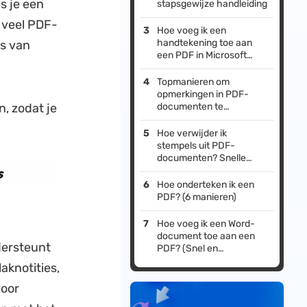
s je een
stapsgewijze handleiding
 veel PDF-
Hoe voeg ik een
handtekening toe aan
is van
een PDF in Microsoft
Edge? (Eenvoudige
handleiding)
Topmanieren om
opmerkingen in PDF-
, zodat je
documenten te
verbergen
Hoe verwijder ik
stempels uit PDF-
documenten? Snelle
s
handleiding
Hoe onderteken ik een
PDF? (6 manieren)
Hoe voeg ik een Word-
document toe aan een
dersteunt
PDF? (Snel en
eenvoudig)
aknotities,
voor