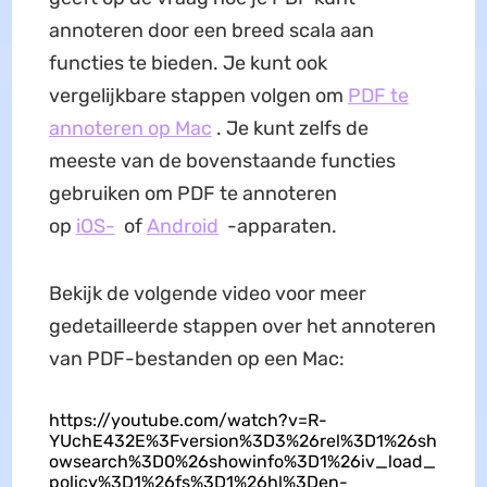
annoteren door een breed scala aan
functies te bieden. Je kunt ook
vergelijkbare stappen volgen om
PDF te
annoteren op Mac
. Je kunt zelfs de
meeste van de bovenstaande functies
gebruiken om PDF te annoteren
op
iOS-
of
Android
-apparaten.
Bekijk de volgende video voor meer
gedetailleerde stappen over het annoteren
van PDF-bestanden op een Mac:
https://youtube.com/watch?v=R-
YUchE432E%3Fversion%3D3%26rel%3D1%26sh
owsearch%3D0%26showinfo%3D1%26iv_load_
policy%3D1%26fs%3D1%26hl%3Den-