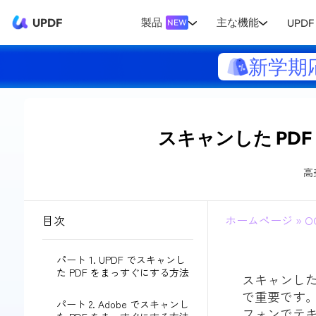
UPDF
製品
主な機能
UPDF 
NEW
新学期
スキャンした PDF
高
目次
ホームページ
»
O
パート 1. UPDF でスキャンし
た PDF をまっすぐにする方法
スキャンした
で重要です。
パート 2. Adob​​e でスキャンし
フォンでテキ