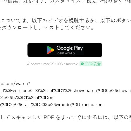
F の編集、注釈付け、カスタマイズに役立つ他の多くの
詳細については、以下のビデオを視聴するか、以下のボタ
F をダウンロードし、テストしてください。
無料ダウンロード
Windows • macOS • iOS • Android
100%安全
be.com/watch?
I%3Fversion%3D3%26rel%3D1%26showsearch%3D0%26showin
3D1%26fs%3D1%26hl%3Den-
e%3D2%26start%3D303%26wmode%3Dtransparent
使用してスキャンした PDF をまっすぐにするには、以下