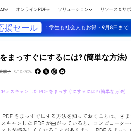
オンラインPDF
ソリューション
リソース＆サ
AI
応援セール
：学生も社会人もお得・9月8日まで
 をまっすぐにするには? (簡単な方法)
美季子
6/10/2024
CR
» スキャンした PDF をまっすぐにするには? (簡単な方法)
 PDF をまっすぐにする方法を知っておくことは、さ
スキャンした PDF が曲がっていると、コンピュータ
ストが読みにくくなることがあります。PDF をまっす