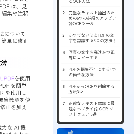
るOCR方法
DF は、見
、編集や注釈
完璧なテキスト抽出のた
めの5つの必須のアラビア
語OCRツール
方法について
かつてないほどPDFの文
く簡単に修正
字を認識する3つの方法！
写真の文字を高速かつ正
確にコピーする
方法
PDFを編集不可にする4つ
の簡単な方法
PDF
を使用
DF を簡単
PDFからOCRを削除する
R を使用し
方法3つ
の編集機能を使
正確なテキスト認識に最
な修正を加え
適なヘブライ語 OCR ソ
フトウェア 5選
な AI 機