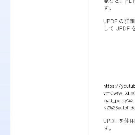
能など、PD
す。
UPDF の
して UPD
https://youtu
v=Cwfw_XLh0L
load_policy%
NZ%26autohid
UPDF を
す。