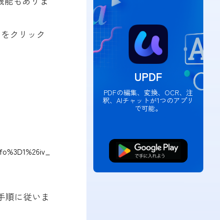
機能もありま
ンをクリック
UPDF
PDFの編集、変換、OCR、注
釈、AIチャットが1つのアプリ
で可能。
fo%3D1%26iv_
無料ダウンロード
の手順に従いま