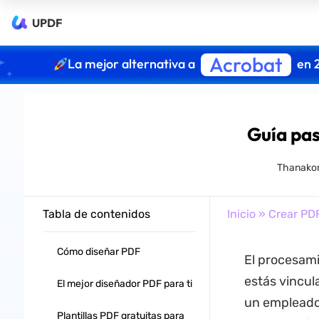
UPDF
Acrobat
La mejor alternativa a
en 
Guía pas
Thanakor
Tabla de contenidos
Inicio
»
Crear PD
Cómo diseñar PDF
El procesami
estás vincul
El mejor diseñador PDF para ti
un empleado 
Plantillas PDF gratuitas para