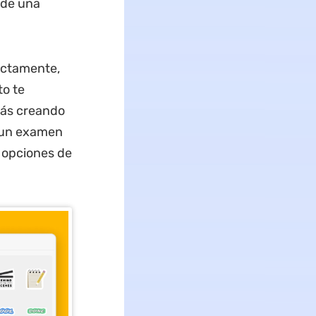
ade una
ectamente,
o te
tás creando
o un examen
 opciones de