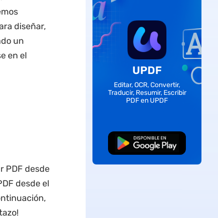
nemos
ara diseñar,
ado un
e en el
UPDF
Editar, OCR, Convertir,
Traducir, Resumir, Escribir
PDF en UPDF
Descarga Gratuita
ar PDF desde
PDF desde el
ontinuación,
tazo!