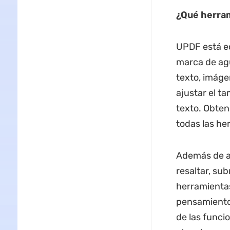
¿Qué herra
UPDF está eq
marca de agu
texto, imáge
ajustar el tam
texto. Obte
todas las he
Además de añ
resaltar, su
herramientas
pensamientos
de las funci