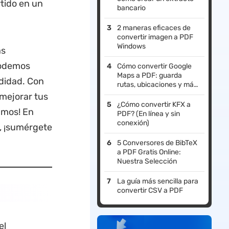
rtido en un
bancario
2 maneras eficaces de
convertir imagen a PDF
Windows
as
podemos
Cómo convertir Google
Maps a PDF: guarda
odidad. Con
rutas, ubicaciones y más
para usarlos sin conexión
 mejorar tus
¿Cómo convertir KFX a
amos! En
PDF? (En línea y sin
conexión)
, ¡sumérgete
5 Conversores de BibTeX
a PDF Gratis Online:
Nuestra Selección
La guía más sencilla para
convertir CSV a PDF
el