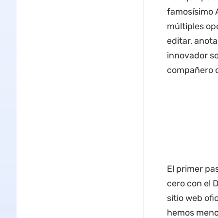
famosísimo 
múltiples op
editar, anot
innovador so
compañero d
El primer pa
cero con el 
sitio web ofi
hemos menci