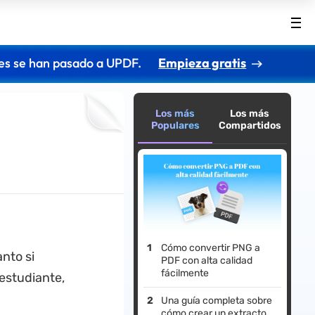
es se han pasado a UPDF.
Empieza gratis
Los más
Los más
Populares
Compartidos
Cómo convertir PNG a
nto si
PDF con alta calidad
fácilmente
estudiante,
Una guía completa sobre
cómo crear un extracto