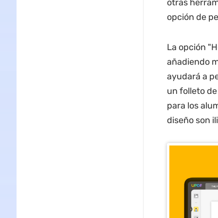
otras herram
opción de pe
La opción "H
añadiendo ma
ayudará a pe
un folleto d
para los alu
diseño son il