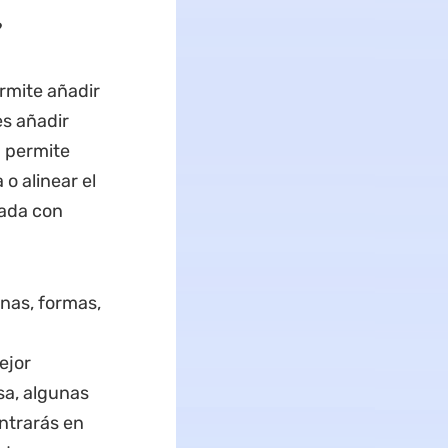
?
rmite añadir
s añadir
 permite
 o alinear el
pada con
nas, formas,
ejor
sa, algunas
ntrarás en