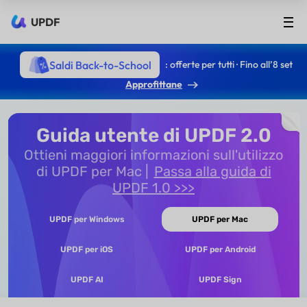
UPDF
Saldi Back-to-School
: offerte per tutti · Fino all’8 set
Approfittane
Guida utente di UPDF 2.0
Ottieni maggiori informazioni sull'utilizzo
di UPDF per Mac
Passa alla guida di
UPDF 1.0 >>>
UPDF per Windows
UPDF per Mac
UPDF per iOS
UPDF per Android
UPDF AI
UPDF Sign