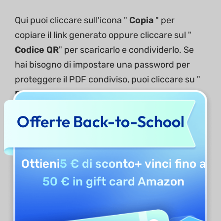
Qui puoi cliccare sull'icona "
Copia
" per
copiare il link generato oppure cliccare sul "
Codice QR
" per scaricarlo e condividerlo. Se
hai bisogno di impostare una password per
proteggere il PDF condiviso, puoi cliccare su "
Password
" per inserirla. Puoi anche
impostare la data di scadenza per questo PDF
Offerte Back-to-School
condiviso cliccando sull'icona " Scadenza ".
Ottieni
5 € di sconto
+ vinci fino a
50 € in gift card Amazon