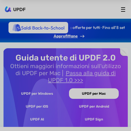
UPDF
Saldi Back-to-School
: offerte per tutti · Fino all’8 set
Approfittane
Guida utente di UPDF 2.0
Ottieni maggiori informazioni sull'utilizzo
di UPDF per Mac
Passa alla guida di
UPDF 1.0 >>>
UPDF per Windows
UPDF per Mac
UPDF per iOS
UPDF per Android
UPDF AI
UPDF Sign