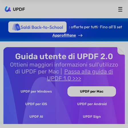
UPDF
Saldi Back-to-School
: offerte per tutti · Fino all’8 set
Approfittane
Guida utente di UPDF 2.0
Ottieni maggiori informazioni sull'utilizzo
di UPDF per Mac
Passa alla guida di
UPDF 1.0 >>>
UPDF per Windows
UPDF per Mac
UPDF per iOS
UPDF per Android
UPDF AI
UPDF Sign