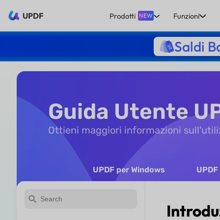
UPDF
Prodotti
Funzioni
NEW
Saldi B
Guida Utente U
Ottieni maggiori informazioni sull'uti
UPDF per Windows
UPDF 
Introdu