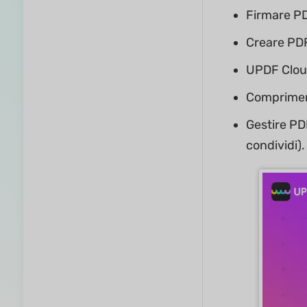
Firmare PD
Creare PDF:
UPDF Clou
Comprimere
Gestire PD
condividi).