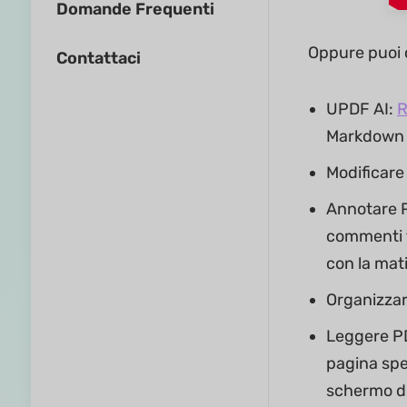
Domande Frequenti
Oppure puoi c
Contattaci
UPDF AI:
R
Markdown e 
Modificare
Annotare P
commenti te
con la mati
Organizzare
Leggere PD
pagina spe
schermo di