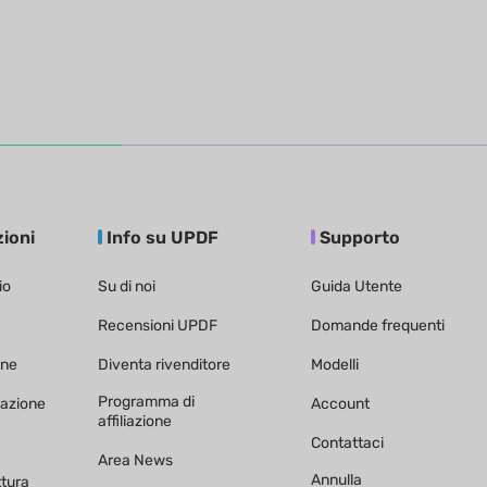
zioni
Info su UPDF
Supporto
io
Su di noi
Guida Utente
Recensioni UPDF
Domande frequenti
one
Diventa rivenditore
Modelli
Programma di
razione
Account
affiliazione
Contattaci
Area News
Annulla
ttura