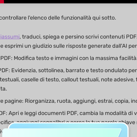
ontrollare l'elenco delle funzionalità qui sotto.
iassumi
, traduci, spiega e persino scrivi contenuti PDF.
esprimi un giudizio sulle risposte generate dall'AI per ri
 PDF: Modifica testo e immagini con la massima facilità
DF: Evidenzia, sottolinea, barrato e testo ondulato p
stuali, caselle di testo, callout testuali, note adesive,
ta.
 pagine: Riorganizza, ruota, aggiungi, estrai, copia, inc
F: Apri e leggi documenti PDF, cambia la modalità di vi
cifica, aggiungi segnalibri o cerca la tua parola chiav
viso.