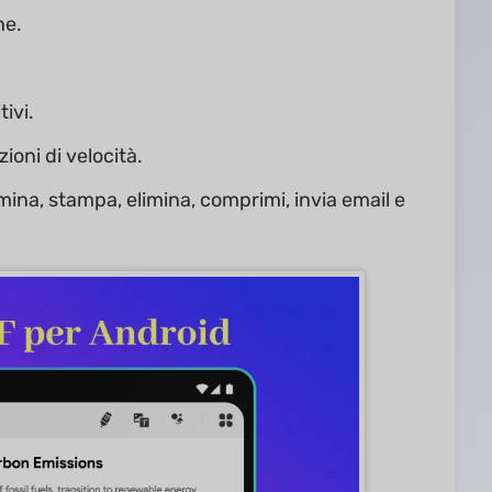
ne.
tivi.
oni di velocità.
mina, stampa, elimina, comprimi, invia email e