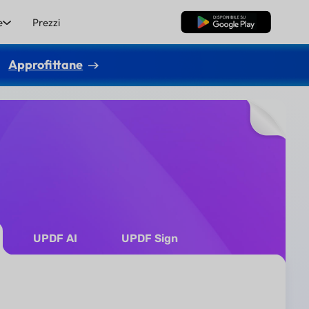
e
Prezzi
Download Gratis
Approfittane
UPDF AI
UPDF Sign