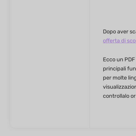
Dopo aver sca
offerta di sc
Ecco un PDF 
principali fu
per molte li
visualizzazion
controllalo or