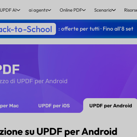
UPDF AI
ai agents
Online PDF
Scenario
Risors
ack-to-School
: offerte per tutti · Fino all’8 set
PDF
lizzo di UPDF per Android
per Mac
UPDF per iOS
UPDF per Android
zione su UPDF per Android