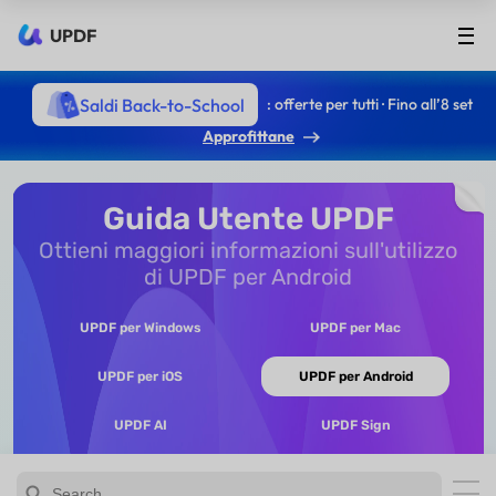
UPDF
Saldi Back-to-School
: offerte per tutti · Fino all’8 set
Approfittane
Guida Utente UPDF
Ottieni maggiori informazioni sull'utilizzo
di UPDF per Android
UPDF per Windows
UPDF per Mac
UPDF per iOS
UPDF per Android
UPDF AI
UPDF Sign