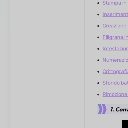
Stampa in
Inserimen
Creazione 
Filigrana i
Intestazio
Numerazio
Crittografi
Sfondo ba
Rimozione
1. Con