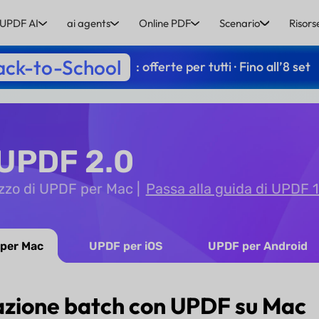
UPDF AI
ai agents
Online PDF
Scenario
Risors
ack-to-School
: offerte per tutti · Fino all’8 set
 UPDF 2.0
lizzo di UPDF per Mac
Passa alla guida di UPDF 1
per Mac
UPDF per iOS
UPDF per Android
azione batch con UPDF su Mac