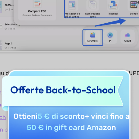
 guideremo attraverso tutte le funzionalità batch di UP
Offerte Back-to-School
e in batch
batch
Ottieni
5 € di sconto
+ vinci fino a
tch
50 € in gift card Amazon
in batch