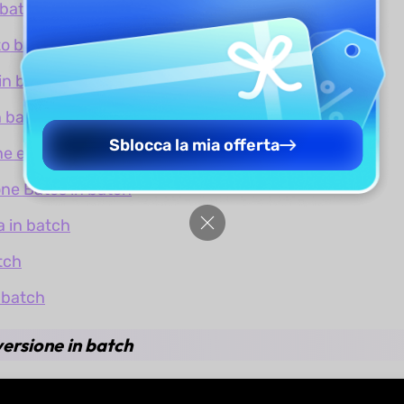
 batch
to batch
in batch
n batch
Sblocca la mia offerta
ne e piè di pagina batch
ne Bates in batch
a in batch
tch
 batch
versione in batch