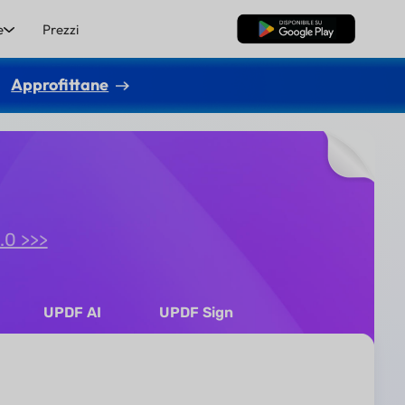
e
Prezzi
Download Gratis
Approfittane
.0 >>>
UPDF AI
UPDF Sign