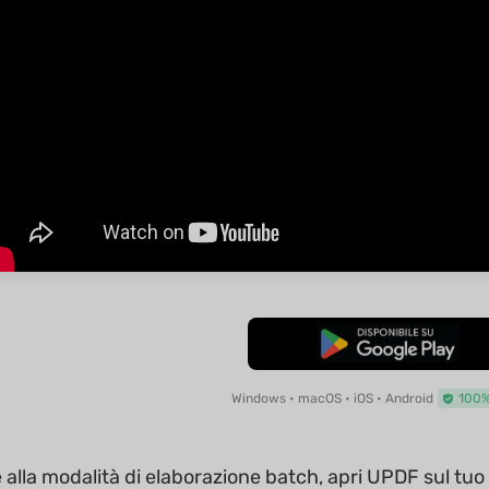
Download Gratis
Windows • macOS • iOS • Android
100%
alla modalità di elaborazione batch, apri UPDF sul tuo M