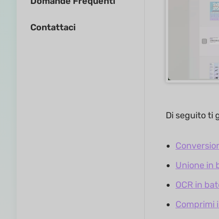
Domande Frequenti
Contattaci
Di seguito ti
Conversion
Unione in 
OCR in ba
Comprimi 