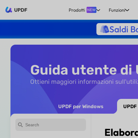
UPDF
Prodotti
Funzioni
NEW
Saldi B
Guida utente di
Ottieni maggiori informazioni sull'uti
UPDF per Windows
UPDF 
Elabor