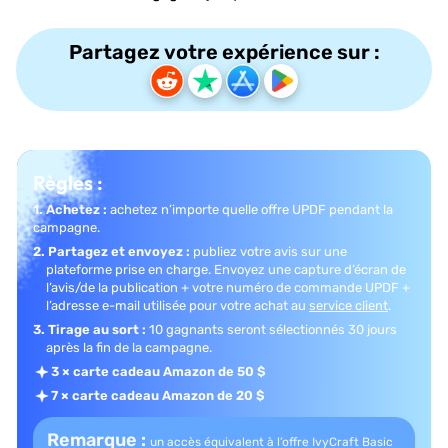
Partagez votre expérience sur :
Règles :
1. Achetez :
achetez n’importe quelle offre UPDF pendant la
campagne.
2. Partagez et envoyez :
publiez votre avis sur une
plateforme prise en charge.
Envoyez une capture d’écran de
l’avis/de la publication + votre numéro de commande UPDF +
l’adresse e-mail utilisée pour votre achat au
service client
.
3. Tirage au sort :
10 gagnants seront sélectionnés 30 jours
après la fin de la campagne.
3 × carte cadeau Amazon de 50 $
7 × carte cadeau Amazon de 20 $
Remarque :
un accès équivalent à l’offre IvyCraft Basic