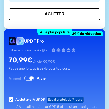
ACHETER
🔥 Le plus populaire
29
% de réduction
UPDF Pro
Utilisation sur 4 appareils
sur :
70,99
€
99,99
€
/à vie
Payez une fois, utilisez-le pour toujours.
Annuel
À vie
Assistant IA UPDF
Essai gratuit de 7 jours
L’IA est alimentée par GPT-5 et inclut un essai gratuit