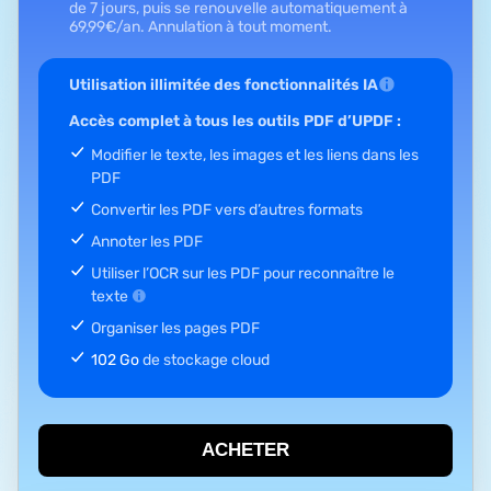
de 7 jours, puis se renouvelle automatiquement à
69,99
€
/an.
Annulation à tout moment.
Utilisation illimitée des fonctionnalités IA
Accès complet à tous les outils PDF d’UPDF :
Modifier le texte, les images et les liens dans les
PDF
Convertir les PDF vers d’autres formats
Annoter les PDF
Utiliser l’OCR sur les PDF pour reconnaître le
texte
Organiser les pages PDF
102 Go
de stockage cloud
ACHETER