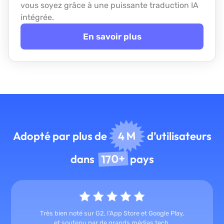
vous soyez grâce à une puissante traduction IA
intégrée.
En savoir plus
4 M
Adopté par plus de
d’utilisateurs
170+
dans
pays
Très bien noté sur G2, l’App Store et Google Play,
et soutenu par de grands médias tech.