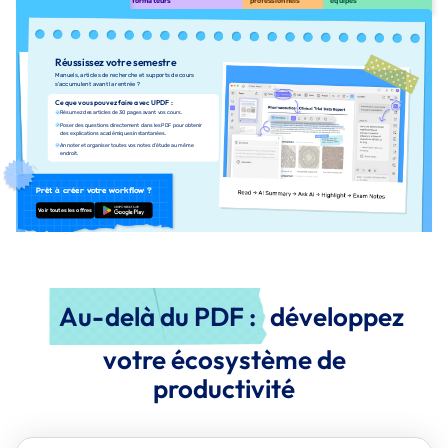
formateurs
professionnels
équipes
Réussissez votre semestre
Manuels, articles de recherche et supports de cours
s’accumulent avant la rentrée ?
Ce que vous pouvez faire avec UPDF :
Résumez des articles de 30 pages avant vos cours.
Poser des questions directement dans les PDF pour obtenir
des explications académiques instantanées.
Annoter et organiser toutes vos notes d’étude au même
endroit.
Prêt à créer votre workflow ?
Voir toutes les offres
TÉLÉCHARGER
Au-delà du PDF :
développez
votre écosystème de
productivité