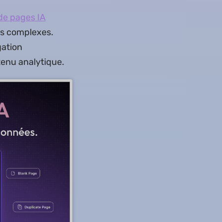
de pages IA
rs complexes.
ation
tenu analytique.