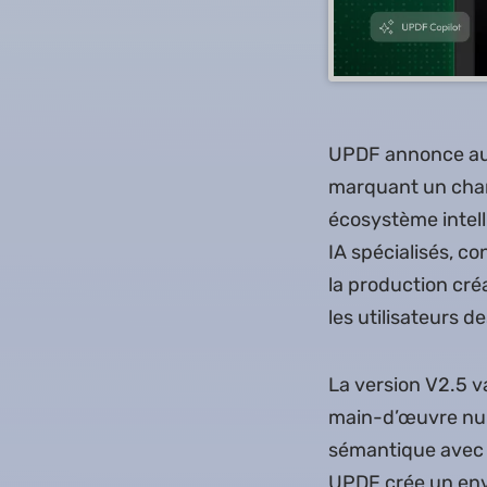
UPDF annonce auj
marquant un chan
écosystème intell
IA spécialisés, c
la production cré
les utilisateurs d
La version V2.5 v
main-d’œuvre num
sémantique avec l
UPDF crée un env