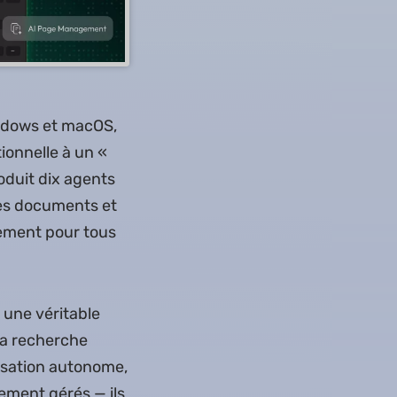
ndows et macOS,
ionnelle à un «
oduit dix agents
des documents et
tement pour tous
 une véritable
la recherche
nisation autonome,
ement gérés — ils