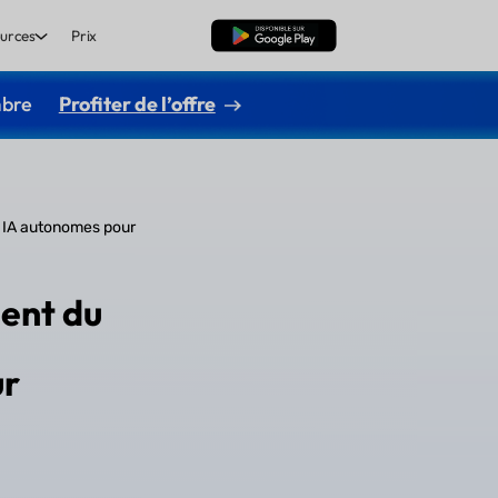
urces
Prix
TÉLÉCHARGER
mbre
Profiter de l’offre
s IA autonomes pour
gent du
ur