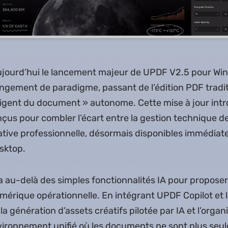
ourd’hui le lancement majeur de UPDF V2.5 pour Wi
gement de paradigme, passant de l’édition PDF tradit
igent du document » autonome. Cette mise à jour intr
onçus pour combler l’écart entre la gestion technique 
ative professionnelle, désormais disponibles immédia
esktop.
a au-delà des simples fonctionnalités IA pour proposer
érique opérationnelle. En intégrant UPDF Copilot et 
a génération d’assets créatifs pilotée par IA et l’orga
ironnement unifié où les documents ne sont plus seul