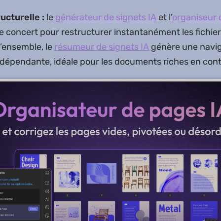
cturelle :
le
générateur de signets IA
et l’
organiseur 
e concert pour restructurer instantanément les fichie
’ensemble, le
résumeur de signets IA
génère une navig
ndépendante, idéale pour les documents riches en con