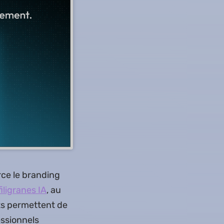
rce le branding
iligranes IA
, au
ts permettent de
essionnels