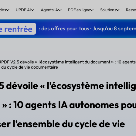
clés
UPDF AI
Agents IA
PDF en ligne
Solutions
Resso
e rentrée
: des offres pour tous · Jusqu’au 8 septe
PDF V2.5 dévoile « l’écosystème intelligent du document » : 10 agent
 du cycle de vie documentaire
dévoile « l’écosystème intelli
» : 10 agents IA autonomes po
er l’ensemble du cycle de vie