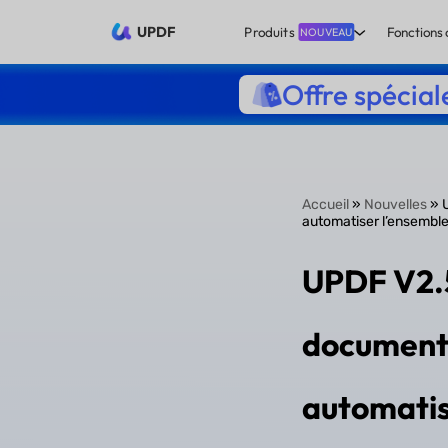
UPDF
Produits
Fonctions 
NOUVEAU
Offre spécial
Accueil
»
Nouvelles
» U
automatiser l’ensemble
UPDF V2.5 
document 
automatis