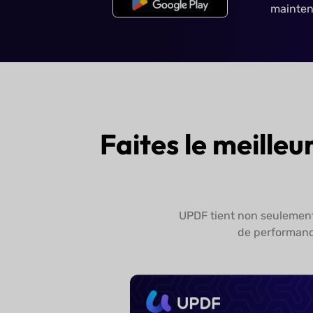
Pourquoi se contenter de prom
UPDF dès maintenant et il vou
niveaux.
Essayer UPDF
gratuitement
Faites le meilleu
UPDF tient non seulement 
de performance 