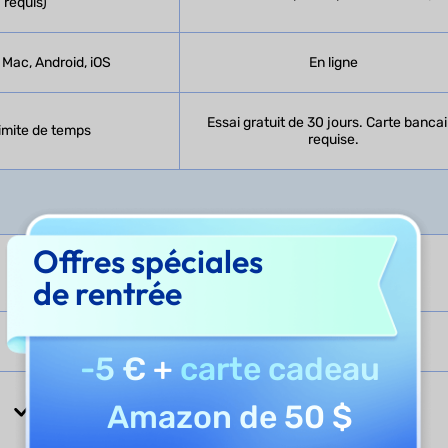
requis)
Mac, Android, iOS
En ligne
Essai gratuit de 30 jours. Carte bancai
imite de temps
requise.
Offres spéciales
de rentrée
-5 €
+
carte cadeau
Amazon de 50 $