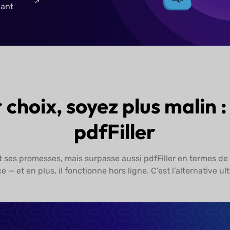
esses creuses ? Choisissez
s impressionnera à tous les
Acheter UPDF
maintenant
r choix, soyez plus malin
pdfFiller
ses promesses, mais surpasse aussi pdfFiller en termes de p
— et en plus, il fonctionne hors ligne. C’est l’alternative ult