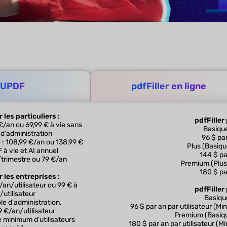
UPDF
pdfFiller en ligne
les particuliers :
pdfFiller 
€/an ou 69,99 € à vie sans
Basique
d'administration
96 $ pa
 : 108,99 €/an ou 138,99 €
Plus (Basiqu
à vie et AI annuel
144 $ pa
/trimestre ou 79 €/an
Premium (Plus 
180 $ pa
 les entreprises :
an/utilisateur ou 99 € à
pdfFiller
/utilisateur
Basique
e d'administration.
96 $ par an par utilisateur (M
79 €/an/utilisateur
Premium (Basiqu
 minimum d'utilisateurs
180 $ par an par utilisateur (