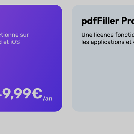
pdfFiller Pr
ctionne sur
Une licence fonct
 et iOS
les applications et 
49,99
€
/an