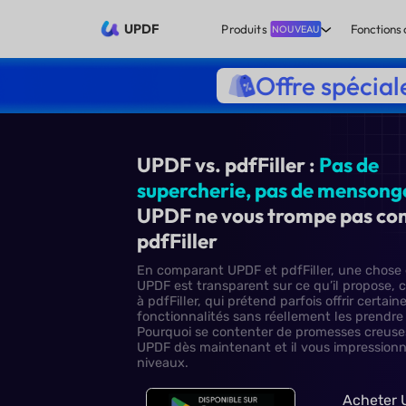
UPDF
Produits
Fonctions 
NOUVEAU
Offre spécial
UPDF vs. pdfFiller :
supercherie,
pas de
UPDF ne vous trom
pdfFiller
En comparant UPDF et pdfFiller
UPDF est transparent sur ce qu
à pdfFiller, qui prétend parfois 
fonctionnalités sans réellemen