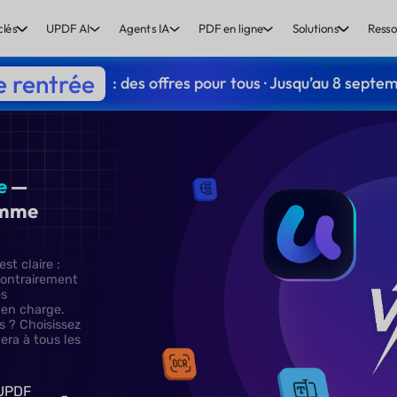
clés
UPDF AI
Agents IA
PDF en ligne
Solutions
Resso
e rentrée
: des offres pour tous · Jusqu’au 8 septe
Pas de
 mensonge
—
pe pas comme
, une chose est claire :
’il propose, contrairement
offrir certaines
t les prendre en charge.