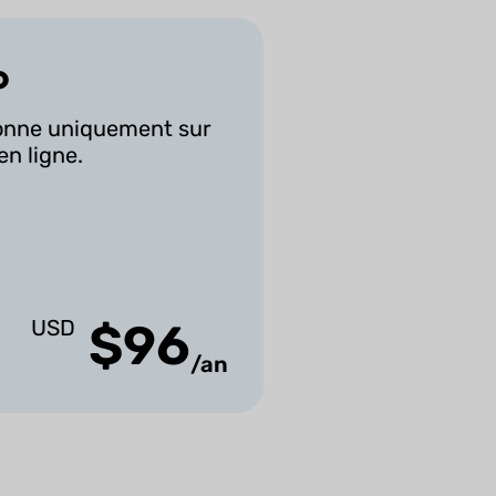
o
ionne uniquement sur
en ligne.
USD
$96
/an