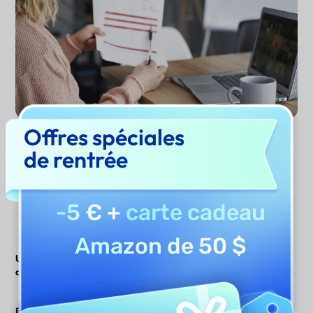
Offres spéciales
de rentrée
Rédiger maintenant
-5 €
+
carte cadeau
Amazon de 50 $
UPDF AI vs. autres
UPDF AI
Autres outils IA
outils IA
100 prompts
5 à 10 requêtes
gratuits pour les
Essai gratuit
gratuites ou aucun