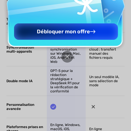
nouveaux
essai gratuit
utilisateurs
Téléchargement et
analyse de documents
Débloquer mon offre
UPDF Cloud –
sauvegarde
Aucune
automatique et
synchronisation
Synchronisation
synchronisation
cloud ; transfert
multi-appareils
sur Windows, Mac,
manuel des
iOS, Android et
fichiers requis
Web
GPT-5 pour la
rédaction
Un seul modèle IA,
stratégique +
Double mode IA
sans sélection de
DeepSeek R1 pour
mode
la vérification de
conformité
Personnalisation
avancée
En ligne, Windows,
Plateformes prises en
macOS, iOS,
En ligne