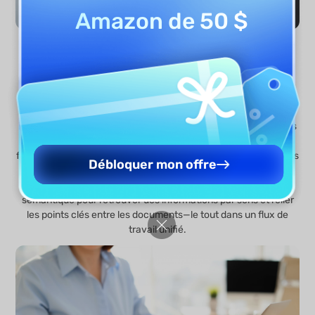
Amazon de 50 $
Collaboration d’équipe simplifiée
UPDF
est un espace de travail PDF complet qui combine
lecture, annotation et gestion de documents avec UPDF AI
intégré. Alors que UPDF AI en ligne prend en charge les tâches
de base comme les explications et les résumés, les
fonctionnalités avancées sont entièrement disponibles dans les
Débloquer mon offre
applications de bureau et mobiles. Vous pouvez y modifier,
annoter avec des insights IA et utiliser la recherche
sémantique pour retrouver des informations par sens et relier
les points clés entre les documents—le tout dans un flux de
travail unifié.