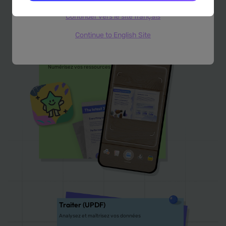
Continuer vers le site français
Continue to English Site
Capturer
(Nomostar)
Numérisez vos ressources
Traiter (UPDF)
Analysez et maîtrisez vos données