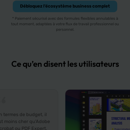
Débloquez l’écosystème business complet
* Paiement sécurisé avec des formules flexibles annulables à
tout moment, adaptées à votre flux de travail professionnel ou
personnel.
Ce qu’en disent les utilisateurs
e budget, il
her qu'Adobe
PDF Expert.