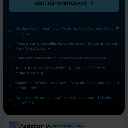
ACHETER MAINTENANT
Une licence fonctionne sur Windows, Mac, Android, iOS et
en ligne.
Mises à jour et nouvelles fonctionnalités gratuites à vie pour
Pro + 1 an d’accès IA.
Suite complète d’édition, annotation et conversion PDF.
102 Go de stockage cloud intelligent pour les fichiers
optimisés par IA.
Explication IA
Accès illimité à tous les Agents IA, au chat, aux résumés et à
la traduction.
Aucune limite sur les requêtes IA et traitement de fichiers
jusqu’à 2 Go.
Assistant IA
Propulsé par GPT-5