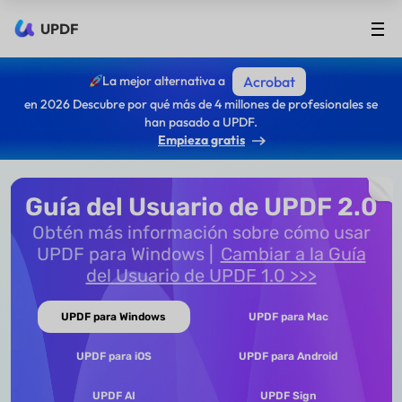
UPDF
La mejor alternativa a
Acrobat
en 2026 Descubre por qué más de 4 millones de profesionales se
han pasado a UPDF.
Empieza gratis
Guía del Usuario de UPDF 2.0
Obtén más información sobre cómo usar
UPDF para Windows
Cambiar a la Guía
del Usuario de UPDF 1.0 >>>
UPDF para Windows
UPDF para Mac
UPDF para iOS
UPDF para Android
UPDF AI
UPDF Sign