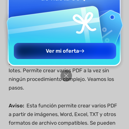
Método 3. Crear varios archivos
PDF simultáneamente
Si quieres evitar la molestia de crear varios
Ver mi oferta
PDF uno por uno, UPDF te ofrece la solución
gracias a su función de creación de PDF por
lotes. Permite crear varios PDF a la vez sin
ningún procedimiento complejo. Veamos los
pasos.
Aviso:
Esta función permite crear varios PDF
a partir de imágenes, Word, Excel, TXT y otros
formatos de archivo compatibles. Se pueden