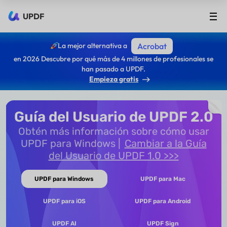
UPDF
La mejor alternativa a
Acrobat
en 2026 Descubre por qué más de 4 millones de profesionales se
han pasado a UPDF.
Empieza gratis
Guía del Usuario de UPDF 2.0
Obtén más información sobre cómo usar
UPDF para Windows
Cambiar a la Guía
del Usuario de UPDF 1.0 >>>
UPDF para Windows
UPDF para Mac
UPDF para iOS
UPDF para Android
UPDF AI
UPDF Sign