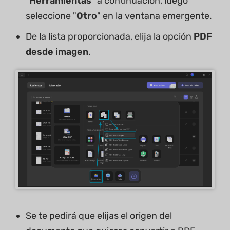
"
Herramientas
" a continuación, luego
seleccione "
Otro
" en la ventana emergente.
De la lista proporcionada, elija la opción
PDF
desde imagen
.
Se te pedirá que elijas el origen del