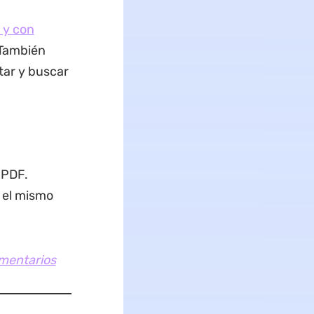
 y con
 También
tar y buscar
 PDF.
e el mismo
omentarios