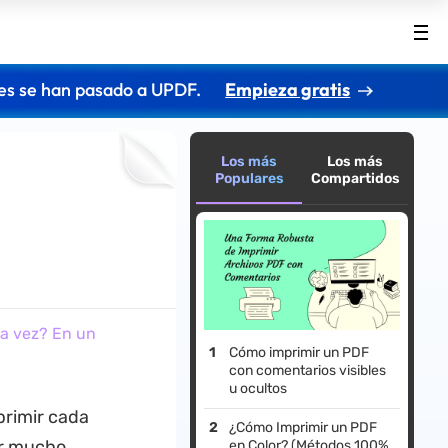
es se han pasado a UPDF.
Empieza gratis
Los más
Los más
Populares
Compartidos
la vez? En un
Cómo imprimir un PDF
con comentarios visibles
u ocultos
primir cada
¿Cómo Imprimir un PDF
ar mucho
en Color? (Métodos 100%