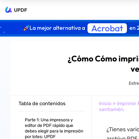
UPDF
Acrobat
La mejor alternativa a
en 
¿Cómo Cómo imprimi
ve
Estre
Tabla de contenidos
Inicio
»
Imprimir
santiamén.
Parte 1: Una impresora y
editor de PDF rápido que
¿Tienes vari
debes elegir para la impresión
por lotes: UPDF
archivo PDF 