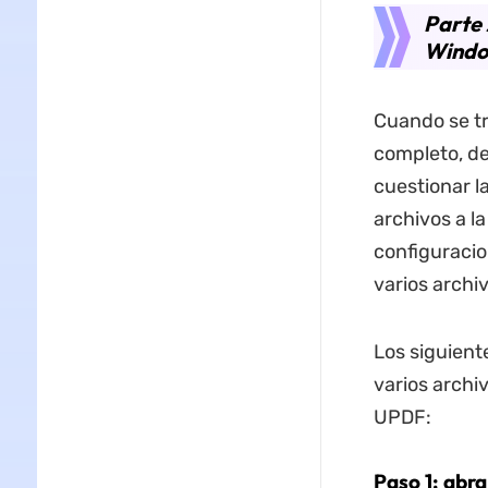
Parte 
Wind
Cuando se tr
completo, de
cuestionar l
archivos a l
configuracio
varios archi
Los siguient
varios archi
UPDF:
Paso 1: abra