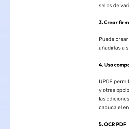
sellos de var
3. Crear fir
Puede crear 
añadirlas a 
4. Uso compa
UPDF permite
y otras opci
las edicione
caduca el en
5. OCR PDF