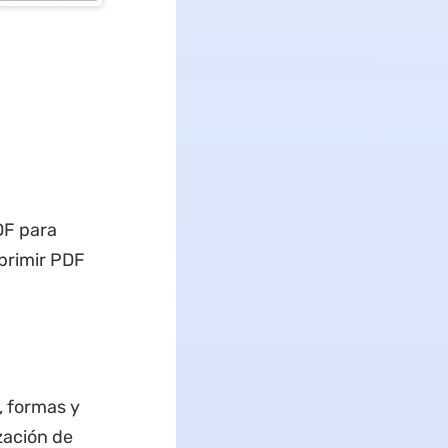
DF para
primir PDF
, formas y
zación de