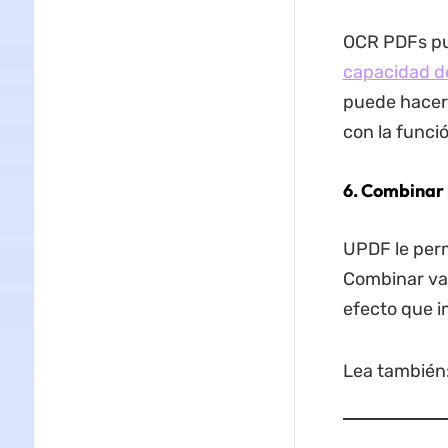
OCR PDFs p
capacidad d
puede hacer 
con la funci
6. Combinar 
UPDF le perm
Combinar var
efecto que i
Lea también