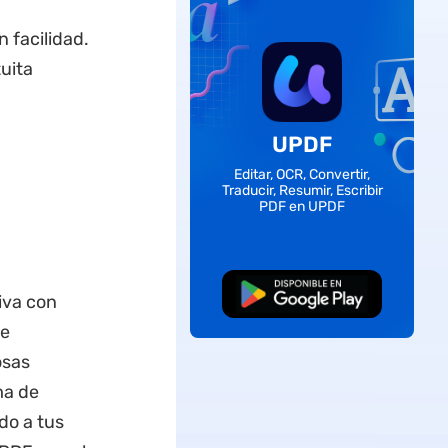
 facilidad.
uita
UPDF
Editar, OCR, Convertir,
Traducir, Resumir, Escribir
PDF en UPDF
Descarga Gratuita
iva con
de
osas
ma de
do a tus