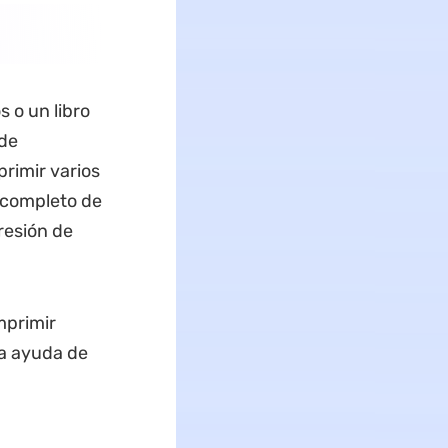
 o un libro
ede
rimir varios
 completo de
resión de
mprimir
la ayuda de