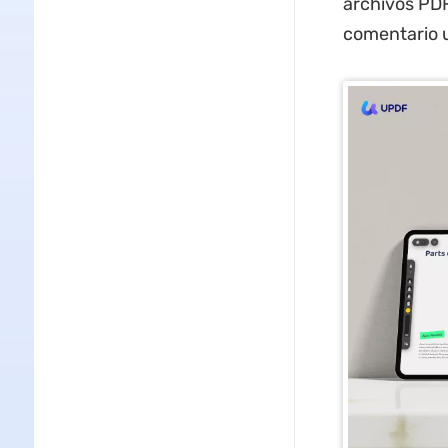
archivos PDF
comentario u