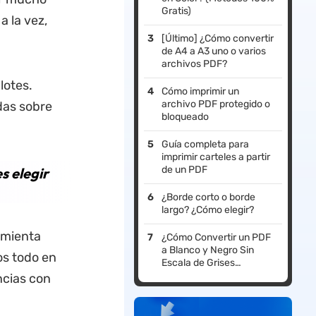
Gratis)
a la vez,
[Último] ¿Cómo convertir
de A4 a A3 uno o varios
archivos PDF?
lotes.
Cómo imprimir un
archivo PDF protegido o
adas sobre
bloqueado
Guía completa para
imprimir carteles a partir
de un PDF
s elegir
¿Borde corto o borde
largo? ¿Cómo elegir?
amienta
¿Cómo Convertir un PDF
a Blanco y Negro Sin
s todo en
Escala de Grises
Fácilmente? (3 Métodos)
ncias con