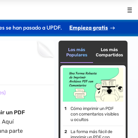
es se han pasado a UPDF.
Empieza gratis
Los más
Los más
Populares
Compartidos
es)
Cómo imprimir un PDF
ir un PDF
con comentarios visibles
u ocultos
. Aquí
una parte
La forma más fácil de
imprimir un PDF con