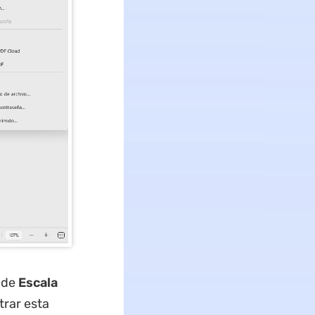
 de
Escala
trar esta