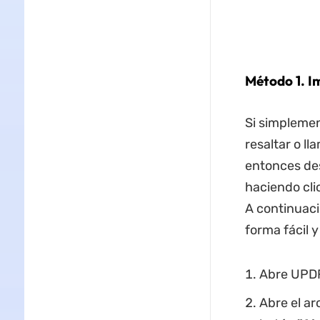
Método 1. I
Si simplemen
resaltar o l
entonces de
haciendo cli
A continuac
forma fácil 
Abre UPDF
Abre el ar