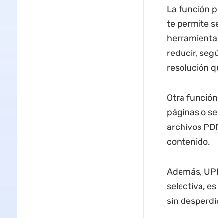
La función p
te permite s
herramienta 
reducir, segú
resolución q
Otra función
páginas o se
archivos PD
contenido.
Además, UPD
selectiva, e
sin desperdi