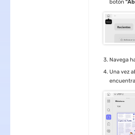
botón
"Ab
Navega has
Una vez ab
encuentra 