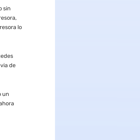
o sin
resora,
resora lo
uedes
evia de
o un
 ahora