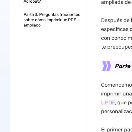
Acrobat?
ampliada de 
Parte 3. Preguntas frecuentes
Después de l
sobre cómo imprimir un PDF
ampliado
específicas 
con conocimi
te preocupes
Parte
Comencemos c
imprimir una
UPDF
, que 
personalizac
El primer pa