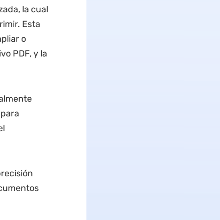
ada, la cual
imir. Esta
pliar o
vo PDF, y la
ualmente
 para
el
recisión
documentos