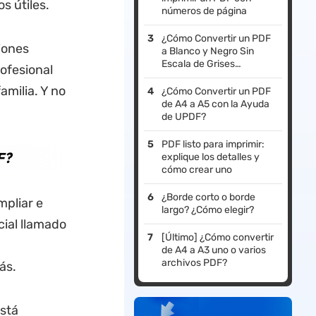
s útiles.
números de página
¿Cómo Convertir un PDF
iones
a Blanco y Negro Sin
Escala de Grises
ofesional
Fácilmente? (3 Métodos)
amilia. Y no
¿Cómo Convertir un PDF
de A4 a A5 con la Ayuda
de UPDF?
PDF listo para imprimir:
F?
explique los detalles y
cómo crear uno
¿Borde corto o borde
mpliar e
largo? ¿Cómo elegir?
ial llamado
[Último] ¿Cómo convertir
de A4 a A3 uno o varios
archivos PDF?
ás.
stá