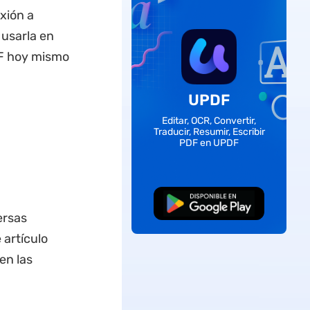
xión a
 usarla en
DF hoy mismo
UPDF
Editar, OCR, Convertir,
Traducir, Resumir, Escribir
PDF en UPDF
Descarga Gratuita
ersas
artículo
en las