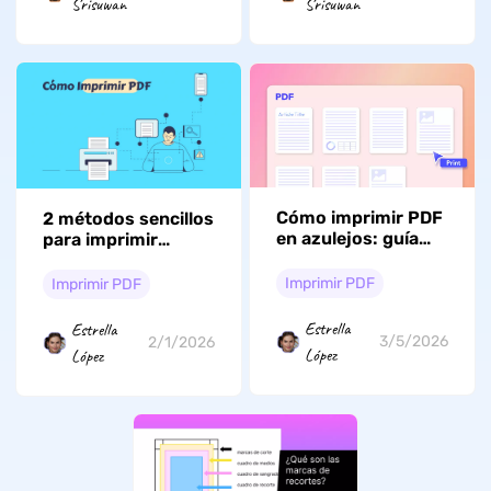
Srisuwan
Srisuwan
Cómo imprimir PDF
2 métodos sencillos
en azulejos: guía
para imprimir
práctica para la
archivos PDF
impresión en
Imprimir PDF
Imprimir PDF
tamaño póster
Estrella
Estrella
3/5/2026
2/1/2026
López
López