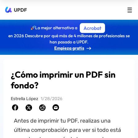
UPDF
La mejor alternativa a
Acrobat
en 2026 Descubre por qué más de 4 millones de profesionales se
han pasado a UPDF.
Empieza gratis
¿Cómo imprimir un PDF sin
fondo?
Estrella López
1/28/2026
Antes de imprimir tu PDF, realizas una
última comprobación para ver si todo está