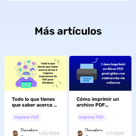
Más artículos
Todo lo que tienes
Cómo imprimir un
que saber acerca de
archivo PDF
las 5 mejores
protegido o
impresoras de PDF
bloqueado
Imprimir PDF
Imprimir PDF
para Windows
Thanakorn
Thanakorn
1/22/2024
1/7/2024