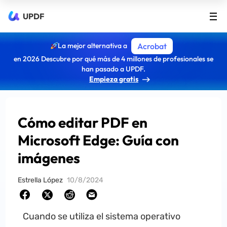
UPDF
La mejor alternativa a
Acrobat
en 2026 Descubre por qué más de 4 millones de profesionales se
han pasado a UPDF.
Empieza gratis
Cómo editar PDF en
Microsoft Edge: Guía con
imágenes
Estrella López
10/8/2024
Cuando se utiliza el sistema operativo