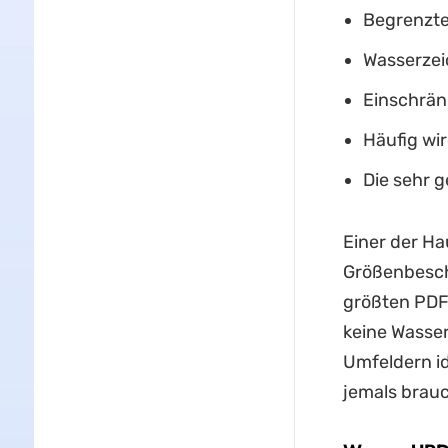
Begrenzte
Wasserzei
Einschrän
Häufig wi
Die sehr 
Einer der Ha
Größenbesch
größten PDF
keine Wasser
Umfeldern id
jemals brauc