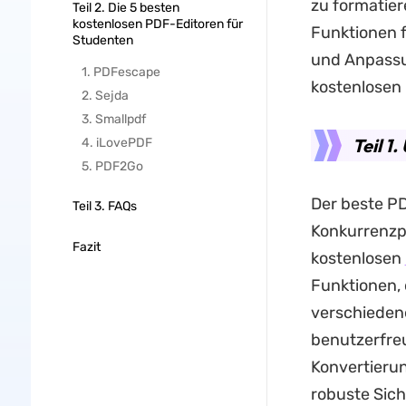
zu formatier
Teil 2. Die 5 besten
kostenlosen PDF-Editoren für
Funktionen 
Studenten
und Anpassun
1. PDFescape
kostenlosen
2. Sejda
3. Smallpdf
Teil 1
4. iLovePDF
5. PDF2Go
Der beste PD
Teil 3. FAQs
Konkurrenzp
Fazit
kostenlosen
Funktionen,
verschieden
benutzerfreu
Konvertieru
robuste Sic