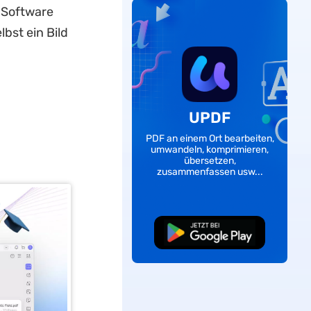
 Software
bst ein Bild
UPDF
PDF an einem Ort bearbeiten,
umwandeln, komprimieren,
übersetzen,
zusammenfassen usw...
Kostenloser
Download