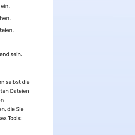
ein.
ehen.
eien.
end sein.
 selbst die
ten Dateien
en
n, die Sie
es Tools: