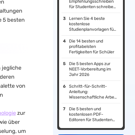
en
Empfehlungsschreiben
für Studenten schreiben
taltungen
– eine Anleitung mit
Beispielen
Lernen Sie 4 beste
e 5 besten
kostenlose
Studienplanvorlagen für
Studenten!
Die 14 besten und
profitabelsten
Fertigkeiten für Schüler
Die 5 besten Apps zur
 jegliche
NEET-Vorbereitung im
Jahr 2026
nderen
alette von
Schritt-für-Schritt-
Anleitung:
in
Wissenschaftliche Arbeit
zitieren
Die 5 besten und
ologie
zur
kostenlosen PDF-
Editoren für Studenten
wie über
2026
selung, um