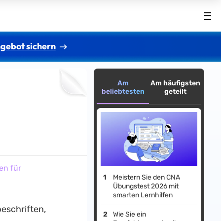
gebot sichern
Am
Am häufigsten
beliebtesten
geteilt
en für
Meistern Sie den CNA
Übungstest 2026 mit
smarten Lernhilfen
eschriften,
Wie Sie ein