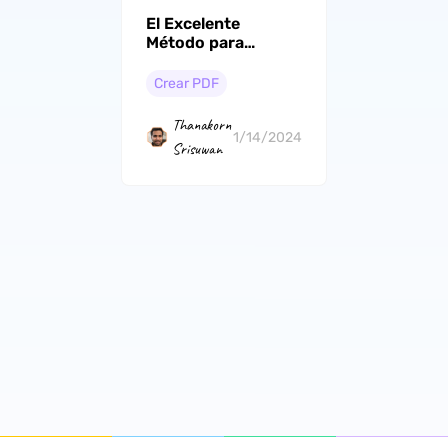
El Excelente
Método para
Convertir TIFF a
PDF
Crear PDF
Thanakorn
1/14/2024
Srisuwan