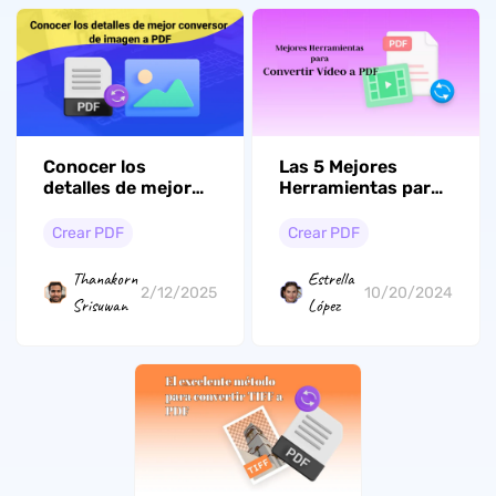
Conocer los
Las 5 Mejores
detalles de mejor
Herramientas para
conversor de
Convertir Vídeo a
imagen a PDF
PDF
Crear PDF
Crear PDF
Thanakorn
Estrella
2/12/2025
10/20/2024
Srisuwan
López