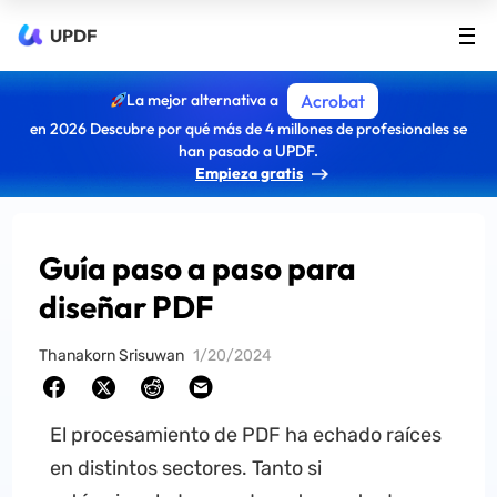
UPDF
La mejor alternativa a
Acrobat
en 2026 Descubre por qué más de 4 millones de profesionales se
han pasado a UPDF.
Empieza gratis
Guía paso a paso para
diseñar PDF
Thanakorn Srisuwan
1/20/2024
El procesamiento de PDF ha echado raíces
en distintos sectores. Tanto si