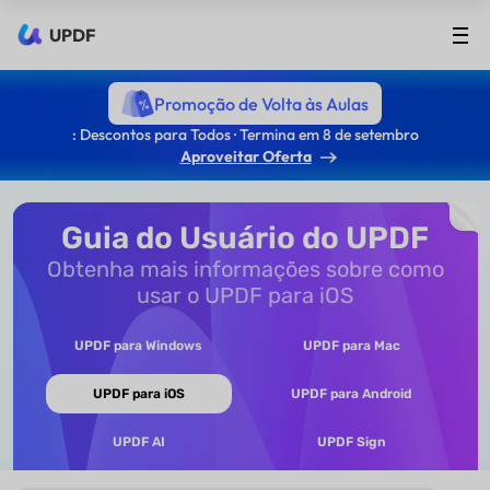
UPDF
Promoção de Volta às Aulas
: Descontos para Todos · Termina em 8 de setembro
Aproveitar Oferta
Guia do Usuário do UPDF
Obtenha mais informações sobre como
usar o UPDF para iOS
UPDF para Windows
UPDF para Mac
UPDF para iOS
UPDF para Android
UPDF AI
UPDF Sign