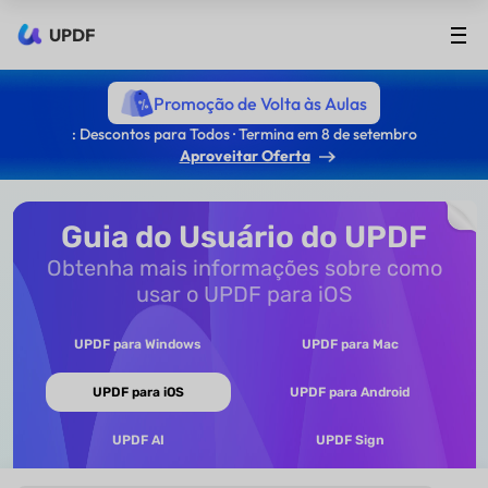
UPDF
Promoção de Volta às Aulas
: Descontos para Todos · Termina em 8 de setembro
Aproveitar Oferta
Guia do Usuário do UPDF
Obtenha mais informações sobre como
usar o UPDF para iOS
UPDF para Windows
UPDF para Mac
UPDF para iOS
UPDF para Android
UPDF AI
UPDF Sign