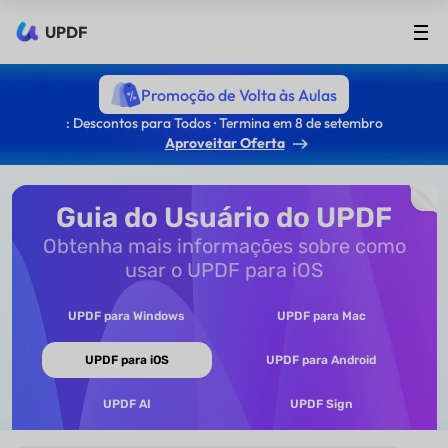
UPDF
Promoção de Volta às Aulas
: Descontos para Todos · Termina em 8 de setembro
Aproveitar Oferta
Guia do Usuário do UPDF
Obtenha mais informações sobre como
usar o UPDF para iOS
UPDF para Windows
UPDF para Mac
UPDF para iOS
UPDF para Android
UPDF AI
UPDF Sign