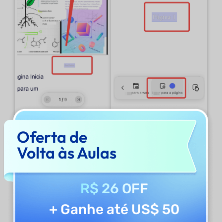
Oferta de
Editar e Excluir Links
Volta às Aulas
Veja como você pode editar o link que
adicionou:
R$ 26 OFF
+ Ganhe até US$ 50
Alterar e remover links