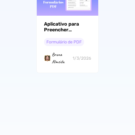
Aplicativo para
Preencher
Formulários em
PDF: 10 Melhores
Formulário de PDF
Opções em 2026
Bruna
1/3/2026
Almeida