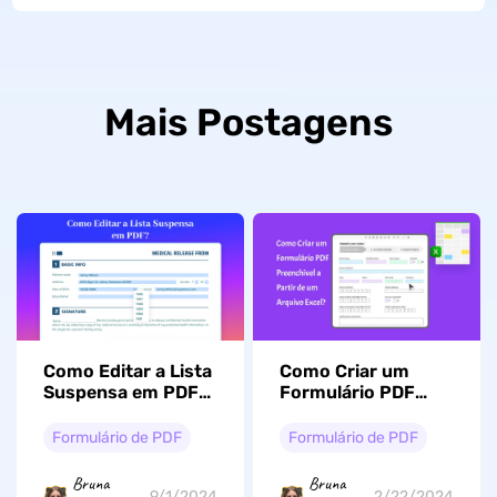
Mais Postagens
Como Editar a Lista
Como Criar um
Suspensa em PDF?
Formulário PDF
(5 Métodos
Preenchível a Partir
Comprovadas)
de um Arquivo
Formulário de PDF
Formulário de PDF
Excel? (2 Maneiras
Simples)
Bruna
Bruna
9/1/2024
2/22/2024