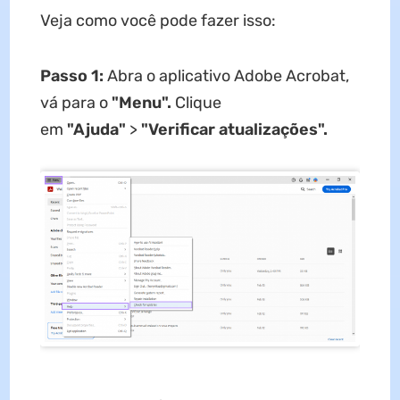
Veja como você pode fazer isso:
Passo 1:
Abra o aplicativo Adobe Acrobat,
vá para o
"Menu".
Clique
em
"Ajuda"
>
"Verificar atualizações".