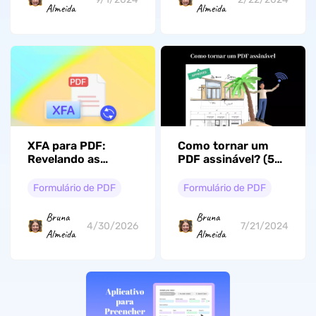
Almeida
Almeida
XFA para PDF:
Como tornar um
Revelando as
PDF assinável? (5
melhores técnicas
maneiras com guia)
de conversão
Formulário de PDF
Formulário de PDF
Bruna
Bruna
4/30/2026
7/21/2024
Almeida
Almeida