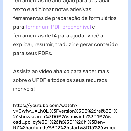
ferramentas de anotação para destacar
texto e adicionar notas adesivas,
ferramentas de preparação de formulários
para
tornar um PDF preenchível
e
ferramentas de IA para ajudar você a
explicar, resumir, traduzir e gerar conteúdo
para seus PDFs.
Assista ao vídeo abaixo para saber mais
sobre o UPDF e todos os seus recursos
incríveis!
https://youtube.com/watch?
v=Cwfw_XLh0LI%3Fversion%3D3%26rel%3D1%
26showsearch%3D0%26showinfo%3D1%26iv_l
oad_policy%3D1%26fs%3D1%26hl%3Den-
NZ%26autohide%3D2%26start%3D15%26wmod