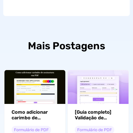
Mais Postagens
Como adicionar
[Guia completo]
carimbo de
Validação de
assinatura em PDF?
assinatura em PDF:
(Passo a passo)
Como validar
Formulário de PDF
Formulário de PDF