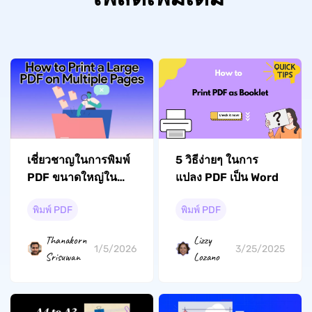
5 วิธีง่ายๆ ในการ
เชี่ยวชาญในการพิมพ์
แปลง PDF เป็น Word
PDF ขนาดใหญ่ใน
หลายหน้า: คําแนะนํา
พิมพ์ PDF
พิมพ์ PDF
ทีละขั้นตอน
Lizzy
Thanakorn
3/25/2025
1/5/2026
Lozano
Srisuwan