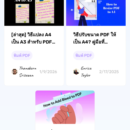
[ล่าสุด] วิธีแปลง A4
วิธีปรับขนาด PDF ให้
เป็น A3 สําหรับ PDF
เป็น A4? คู่มือที่
เดียวหรือหลายไฟล์
ครอบคลุมทีละขั้นตอน
พิมพ์ PDF
พิมพ์ PDF
Thanakorn
Enrica
1/9/2026
2/17/2025
Srisuwan
Taylor