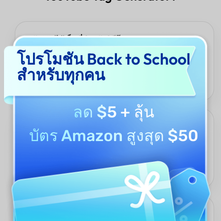
ปรับแต่งได้เต็มที่สำหรับวิดีโอของคุณ
โปรโมชัน Back to School
คุณไม่ถูกจำกัดแค่การใส่ข้อมูลทั่วไป ปรับแต่งเครื่องมือด้วยชื่อวิดีโอ,
คำอธิบาย, สาขาที่เน้น, และแม้กระทั่งภาษา — UPDF AI ปรับตัวให้
สำหรับทุกคน
เหมาะสมกับบริบทเฉพาะของคุณเพื่อสร้างคำแนะนำแท็กที่ฉลาดและ
ตรงเป้าหมายมากขึ้น
ลด $5
+ ลุ้น
ขับเคลื่อนด้วยโมเดล AI ขั้นสูง
บัตร Amazon สูงสุด $50
UPDF AI YouTube Tag Generator ใช้ ChatGPT 5 และ DeepSeek
R1 เพื่อเข้าใจเนื้อหาและบริบทของวิดีโอของคุณ ซึ่งหมายความว่า
แท็กที่ได้ไม่ใช่แค่คำหลักทั่วไป — แต่เป็นแท็กที่ชาญฉลาด, เกี่ยวข้อง,
และเหมาะสมกับผู้ชมและอัลกอริธึมของ YouTube
เพิ่มการค้นพบและการเข้าถึงผู้ชม