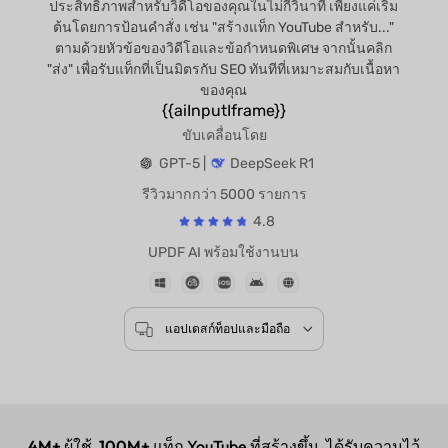
ประสิทธิภาพสำหรับวิดีโอของคุณในไม่กี่วินาที เพียงแค่เริ่ม
ต้นโดยการป้อนคำสั่ง เช่น "สร้างแท็ก YouTube สำหรับ..."
ตามด้วยหัวข้อของวิดีโอและข้อกำหนดพิเศษ จากนั้นคลิก
"ส่ง" เพื่อรับแท็กที่เป็นมิตรกับ SEO ทันทีที่เหมาะสมกับเนื้อหา
ของคุณ
{{aiInputIframe}}
ขับเคลื่อนโดย
GPT-5 |
DeepSeek R1
รีวิวมากกว่า 5000 รายการ
4.8
UPDF AI พร้อมใช้งานบน
แอปเดสก์ท็อปและมือถือ
4M+
ผู้ใช้,
100M+
แท็ก YouTube ที่สร้างขึ้น, ได้รับความไว้