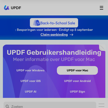
UPDF
Back-to-School Sale
: Besparingen voor iedereen · Eindigt op 8 september
Claim aanbieding
UPDF Gebruikershandleiding
Meer informatie over UPDF voor Mac
UPDF voor Windows
UPDF voor Mac
UPDF voor iOS
UPDF voor Android
UPDF AI
UPDF Sign